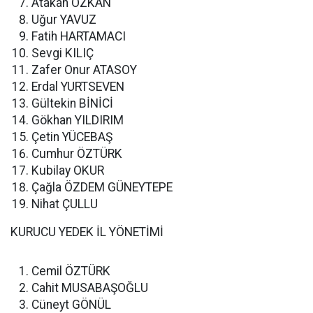
Atakan ÖZKAN
Uğur YAVUZ
Fatih HARTAMACI
Sevgi KILIÇ
Zafer Onur ATASOY
Erdal YURTSEVEN
Gültekin BİNİCİ
Gökhan YILDIRIM
Çetin YÜCEBAŞ
Cumhur ÖZTÜRK
Kubilay OKUR
Çağla ÖZDEM GÜNEYTEPE
Nihat ÇULLU
KURUCU YEDEK İL YÖNETİMİ
Cemil ÖZTÜRK
Cahit MUSABAŞOĞLU
Cüneyt GÖNÜL