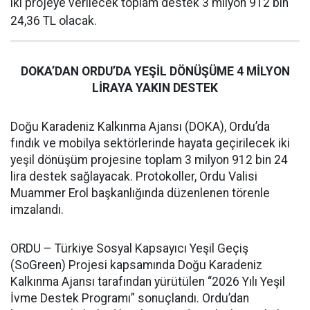
iki projeye verilecek toplam destek 3 milyon 912 bin
24,36 TL olacak.
DOKA’DAN ORDU’DA YEŞİL DÖNÜŞÜME 4 MİLYON
LİRAYA YAKIN DESTEK
Doğu Karadeniz Kalkınma Ajansı (DOKA), Ordu’da
fındık ve mobilya sektörlerinde hayata geçirilecek iki
yeşil dönüşüm projesine toplam 3 milyon 912 bin 24
lira destek sağlayacak. Protokoller, Ordu Valisi
Muammer Erol başkanlığında düzenlenen törenle
imzalandı.
ORDU – Türkiye Sosyal Kapsayıcı Yeşil Geçiş
(SoGreen) Projesi kapsamında Doğu Karadeniz
Kalkınma Ajansı tarafından yürütülen “2026 Yılı Yeşil
İvme Destek Programı” sonuçlandı. Ordu’dan