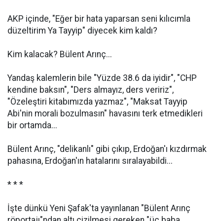
AKP içinde, "Eğer bir hata yaparsan seni kılıcımla
düzeltirim Ya Tayyip" diyecek kim kaldı?
Kim kalacak? Bülent Arınç...
Yandaş kalemlerin bile "Yüzde 38.6 da iyidir", "CHP
kendine baksın", "Ders almayız, ders veririz",
"Özeleştiri kitabımızda yazmaz", "Maksat Tayyip
Abi'nin morali bozulmasın" havasını terk etmedikleri
bir ortamda...
Bülent Arınç, "delikanlı" gibi çıkıp, Erdoğan'ı kızdırmak
pahasına, Erdoğan'ın hatalarını sıralayabildi...
* * *
İşte dünkü Yeni Şafak'ta yayınlanan "Bülent Arınç
röportajı"ndan altı çizilmesi gereken "üç baba