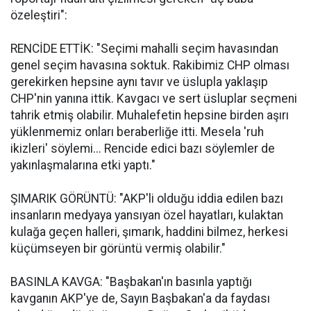
özeleştiri":
RENCİDE ETTİK: "Seçimi mahalli seçim havasından
genel seçim havasına soktuk. Rakibimiz CHP olması
gerekirken hepsine aynı tavır ve üslupla yaklaşıp
CHP'nin yanına ittik. Kavgacı ve sert üsluplar seçmeni
tahrik etmiş olabilir. Muhalefetin hepsine birden aşırı
yüklenmemiz onları beraberliğe itti. Mesela 'ruh
ikizleri' söylemi... Rencide edici bazı söylemler de
yakınlaşmalarına etki yaptı."
ŞIMARIK GÖRÜNTÜ: "AKP'li olduğu iddia edilen bazı
insanların medyaya yansıyan özel hayatları, kulaktan
kulağa geçen halleri, şımarık, haddini bilmez, herkesi
küçümseyen bir görüntü vermiş olabilir."
BASINLA KAVGA: "Başbakan'ın basınla yaptığı
kavganın AKP'ye de, Sayın Başbakan'a da faydası