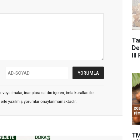
Ta
De
II
Çağ
veya imalar, inançlara saldırı içeren, imla kuralları ile
flerle yazılmış yorumlar onaylanmamaktadır.
TM