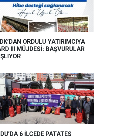
DK’DAN ORDULU YATIRIMCIYA
ARD III MÜJDESİ: BAŞVURULAR
ŞLIYOR
DU’DA 6 İLÇEDE PATATES