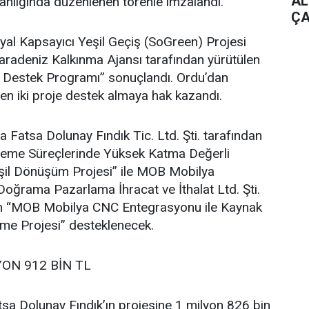
AL
lığında düzenlenen törenle imzalandı.
ÇA
al Kapsayıcı Yeşil Geçiş (SoGreen) Projesi
adeniz Kalkınma Ajansı tarafından yürütülen
e Destek Programı” sonuçlandı. Ordu’dan
en iki proje destek almaya hak kazandı.
atsa Dolunay Fındık Tic. Ltd. Şti. tarafından
İşleme Süreçlerinde Yüksek Katma Değerli
şil Dönüşüm Projesi” ile MOB Mobilya
oğrama Pazarlama İhracat ve İthalat Ltd. Şti.
ilen “MOB Mobilya CNC Entegrasyonu ile Kaynak
vme Projesi” desteklenecek.
YON 912 BİN TL
sa Dolunay Fındık’ın projesine 1 milyon 826 bin