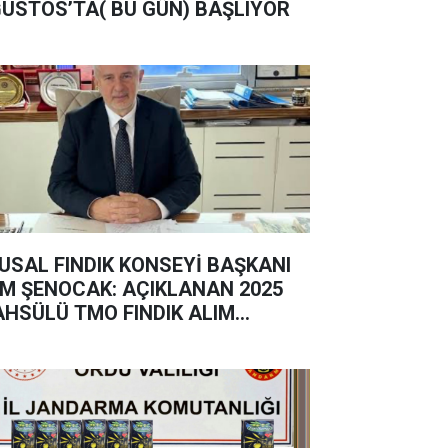
USTOS’TA( BU GÜN) BAŞLIYOR
USAL FINDIK KONSEYİ BAŞKANI
M ŞENOCAK: AÇIKLANAN 2025
HSÜLÜ TMO FINDIK ALIM
YATININ VE REKOLTE
KLENTİLER