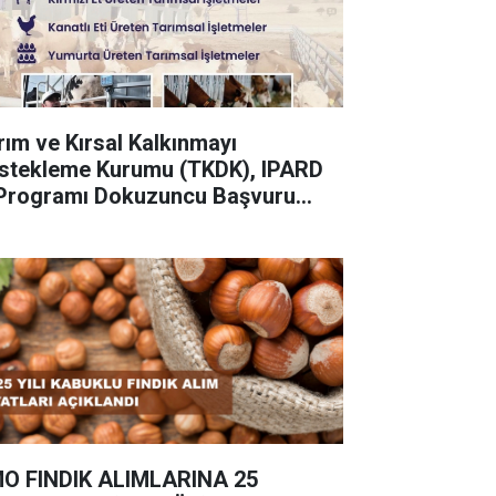
rım ve Kırsal Kalkınmayı
stekleme Kurumu (TKDK), IPARD
I Programı Dokuzuncu Başvuru
rı İlanına çıktı.
O FINDIK ALIMLARINA 25