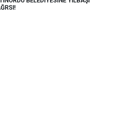
TINORDU BELEDİYESİNE YILBAŞI
ĞRSI!