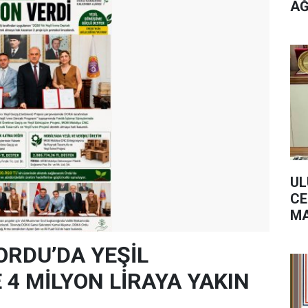
AĞ
UL
CE
MA
Fİ
BE
ORDU’DA YEŞİL
4 MİLYON LİRAYA YAKIN