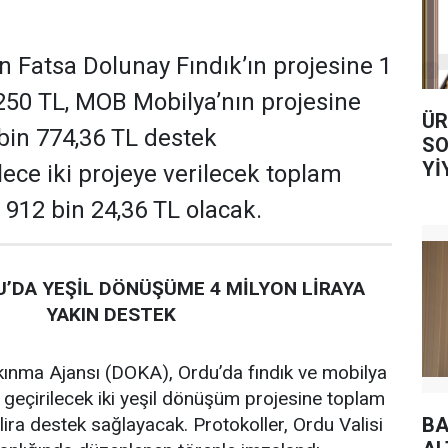
 Fatsa Dolunay Fındık’ın projesine 1
250 TL, MOB Mobilya’nın projesine
ÜR
 bin 774,36 TL destek
SO
Yİ
ece iki projeye verilecek toplam
AL
 912 bin 24,36 TL olacak.
’DA YEŞİL DÖNÜŞÜME 4 MİLYON LİRAYA
YAKIN DESTEK
ınma Ajansı (DOKA), Ordu’da fındık ve mobilya
 geçirilecek iki yeşil dönüşüm projesine toplam
BA
lira destek sağlayacak. Protokoller, Ordu Valisi