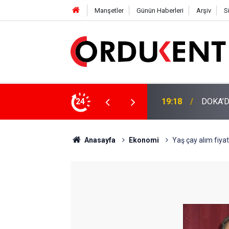
Manşetler
Günün Haberleri
Arşiv
S
NÜŞÜME 4 MİLYON LİRAYA YAKIN DESTEK
24
12:46
YENİ P
Anasayfa
Ekonomi
Yaş çay alım fiyat