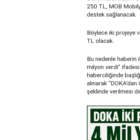
250 TL, MOB Mobilya
destek sağlanacak.
Böylece iki projeye 
TL olacak.
Bu nedenle haberin i
milyon verdi” ifades
haberciliğinde başlığ
alınarak “DOKA’dan O
şeklinde verilmesi d