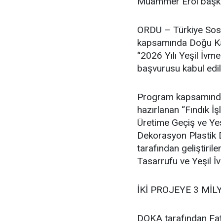
Muammer Erol başkan
ORDU – Türkiye Sosy
kapsamında Doğu Kar
“2026 Yılı Yeşil İvm
başvurusu kabul edil
Program kapsamında F
hazırlanan “Fındık 
Üretime Geçiş ve Ye
Dekorasyon Plastik D
tarafından geliştir
Tasarrufu ve Yeşil İ
İKİ PROJEYE 3 MİL
DOKA tarafından Fat