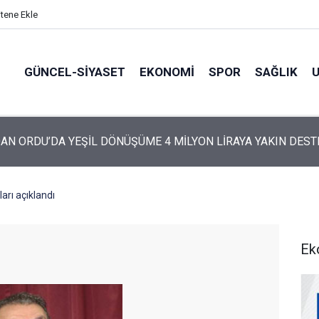
itene Ekle
GÜNCEL-SIYASET
EKONOMI
SPOR
SAĞLIK
ARTİ’NİN ORDU’DAKİ 69 KİŞİLİK KURUCU KADROSU AÇIKLANDI
ları açıklandı
Ek