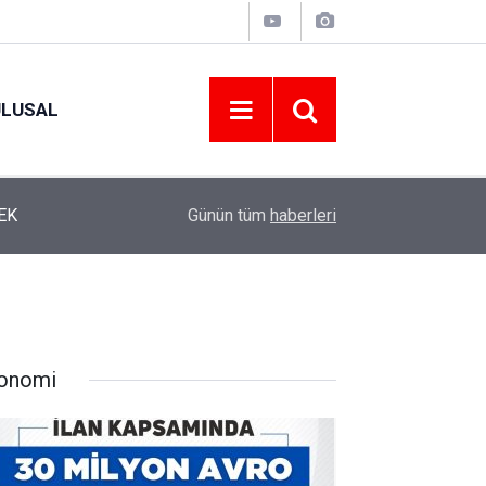
ULUSAL
12:22
YENİ PARTİ ALTINORDU’DA KURUCU YÖNETİMİ
Günün tüm
haberleri
onomi