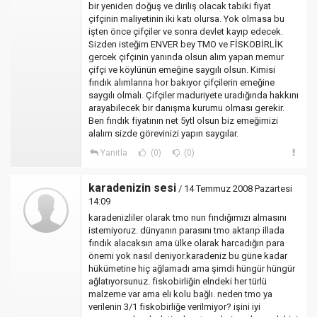
bir yeniden doğuş ve diriliş olacak tabiki fiyat
çifçinin maliyetinin iki katı olursa. Yok olmasa bu
işten önce çifçiler ve sonra devlet kayıp edecek.
Sizden isteğim ENVER bey TMO ve FİSKOBİRLİK
gercek çifçinin yanında olsun alım yapan memur
çifçi ve köylünün emeğine saygılı olsun. Kimisi
fındık alımlarına hor bakıyor çifçilerin emeğine
saygılı olmalı. Çifçiler maduriyete uradığında hakkını
arayabilecek bir danışma kurumu olması gerekir.
Ben fındık fiyatının net 5ytl olsun biz emeğimizi
alalım sizde görevinizi yapın saygılar.
Yanıtla
(0)
(0)
karadenizin sesi
/ 14 Temmuz 2008 Pazartesi
14:09
karadenizliler olarak tmo nun fındığımızı almasını
istemiyoruz. dünyanın parasını tmo aktarıp illada
fındık alacaksın ama ülke olarak harcadığın para
önemi yok nasıl deniyor.karadeniz bu güne kadar
hükümetine hiç ağlamadı ama şimdi hüngür hüngür
ağlatıyorsunuz. fiskobirliğin elndeki her türlü
malzeme var ama eli kolu bağlı. neden tmo ya
verilenin 3/1 fiskobirliğe verilmiyor? işini iyi