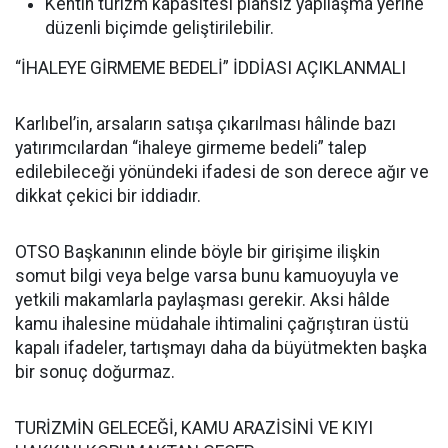
Kentin turizm kapasitesi plansız yapılaşma yerine
düzenli biçimde geliştirilebilir.
“İHALEYE GİRMEME BEDELİ” İDDİASI AÇIKLANMALI
Karlıbel’in, arsaların satışa çıkarılması hâlinde bazı
yatırımcılardan “ihaleye girmeme bedeli” talep
edilebileceği yönündeki ifadesi de son derece ağır ve
dikkat çekici bir iddiadır.
OTSO Başkanının elinde böyle bir girişime ilişkin
somut bilgi veya belge varsa bunu kamuoyuyla ve
yetkili makamlarla paylaşması gerekir. Aksi hâlde
kamu ihalesine müdahale ihtimalini çağrıştıran üstü
kapalı ifadeler, tartışmayı daha da büyütmekten başka
bir sonuç doğurmaz.
TURİZMİN GELECEĞİ, KAMU ARAZİSİNİ VE KIYI