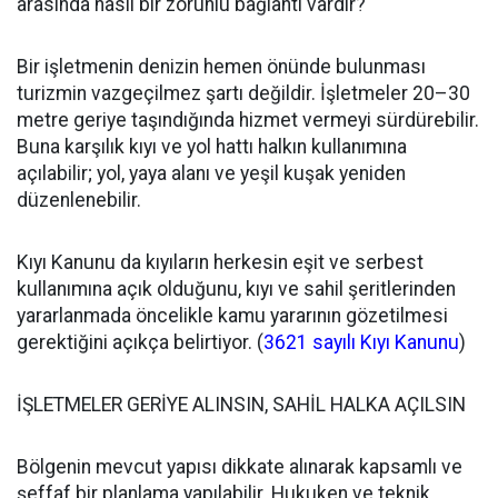
arasında nasıl bir zorunlu bağlantı vardır?
Bir işletmenin denizin hemen önünde bulunması
turizmin vazgeçilmez şartı değildir. İşletmeler 20–30
metre geriye taşındığında hizmet vermeyi sürdürebilir.
Buna karşılık kıyı ve yol hattı halkın kullanımına
açılabilir; yol, yaya alanı ve yeşil kuşak yeniden
düzenlenebilir.
Kıyı Kanunu da kıyıların herkesin eşit ve serbest
kullanımına açık olduğunu, kıyı ve sahil şeritlerinden
yararlanmada öncelikle kamu yararının gözetilmesi
gerektiğini açıkça belirtiyor. (
3621 sayılı Kıyı Kanunu
⁠)
İŞLETMELER GERİYE ALINSIN, SAHİL HALKA AÇILSIN
Bölgenin mevcut yapısı dikkate alınarak kapsamlı ve
şeffaf bir planlama yapılabilir. Hukuken ve teknik