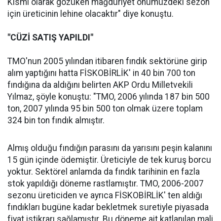
Kısmi olarak gözüken mağduriyet önümüzdeki sezon
için üreticinin lehine olacaktır" diye konuştu.
"CÜZİ SATIŞ YAPILDI"
TMO'nun 2005 yılından itibaren fındık sektörüne girip
alım yaptığını hatta FİSKOBİRLİK' in 40 bin 700 ton
fındığına da aldığını belirten AKP Ordu Milletvekili
Yılmaz, şöyle konuştu: "TMO, 2006 yılında 187 bin 500
ton, 2007 yılında 95 bin 500 ton olmak üzere toplam
324 bin ton fındık almıştır.
Almış olduğu fındığın parasını da yarısını peşin kalanını
15 gün içinde ödemiştir. Üreticiyle de tek kuruş borcu
yoktur. Sektörel anlamda da fındık tarihinin en fazla
stok yapıldığı döneme rastlamıştır. TMO, 2006-2007
sezonu üreticiden ve ayrıca FİSKOBİRLİK' ten aldığı
fındıkları bugüne kadar bekletmek suretiyle piyasada
fiyat istikrarı sağlamıştır. Bu döneme ait katlanılan mali