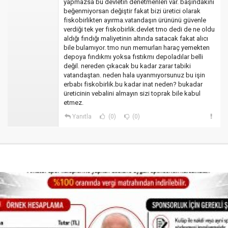
yapmazsa bu devletin denetmenleri var. başındakini
beğenmiyorsan değiştir fakat bizi üretici olarak
fiskobirlikten ayırma.vatandaşın ürününü güvenle
verdiği tek yer fiskobirlik.devlet tmo dedi de ne oldu
aldığı fındığı maliyetinin altında satacak fakat alıcı
bile bulamıyor. tmo nun memurları haraç yemekten
depoya fındıkmı yoksa fıstıkmı depoladılar belli
değil. nereden çıkacak bu kadar zarar tabiki
vatandaştan. neden hala uyanmıyorsunuz bu işin
erbabı fiskobirlik.bu kadar inat neden? bukadar
üreticinin vebalini almayın sizi toprak bile kabul
etmez.
Yanıtla
(0)
(0)