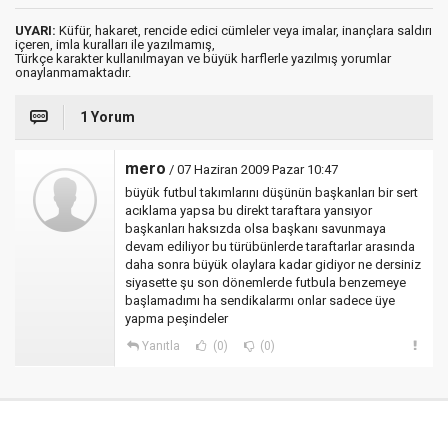
UYARI:
Küfür, hakaret, rencide edici cümleler veya imalar, inançlara saldırı
içeren, imla kuralları ile yazılmamış,
Türkçe karakter kullanılmayan ve büyük harflerle yazılmış yorumlar
onaylanmamaktadır.
1 Yorum
mero
/ 07 Haziran 2009 Pazar 10:47
büyük futbul takımlarını düşünün başkanları bir sert
acıklama yapsa bu direkt taraftara yansıyor
başkanları haksızda olsa başkanı savunmaya
devam ediliyor bu türübünlerde taraftarlar arasında
daha sonra büyük olaylara kadar gidiyor ne dersiniz
siyasette şu son dönemlerde futbula benzemeye
başlamadımı ha sendikalarmı onlar sadece üye
yapma peşindeler
Yanıtla
(0)
(0)