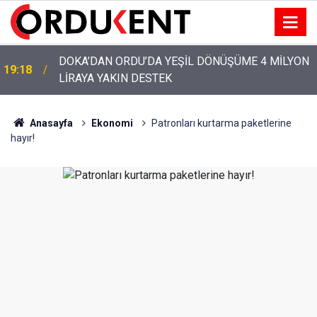
YENİ PARTİ’NİN ORDU’DAKİ 69 KİŞİLİK KURUCU
12:46
KADROSU AÇIKLANDI
Anasayfa
Ekonomi
Patronları kurtarma paketlerine
hayır!