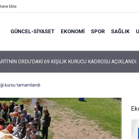
itene Ekle
GÜNCEL-SIYASET
EKONOMI
SPOR
SAĞLIK
ARTİ’NİN ORDU’DAKİ 69 KİŞİLİK KURUCU KADROSU AÇIKLANDI
liği kursu tamamlandı
Ek