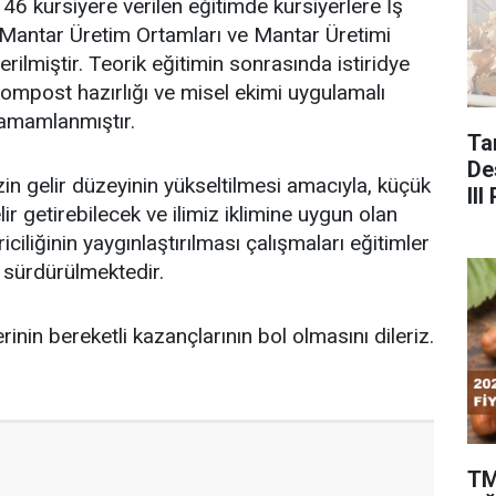
46 kursiyere verilen eğitimde kursiyerlere İş
, Mantar Üretim Ortamları ve Mantar Üretimi
erilmiştir. Teorik eğitimin sonrasında istiridye
ompost hazırlığı ve misel ekimi uygulamalı
tamamlanmıştır.
Ta
De
izin gelir düzeyinin yükseltilmesi amacıyla, küçük
II
ir getirebilecek ve ilimiz iklimine uygun olan
Çağ
riciliğinin yaygınlaştırılması çalışmaları eğitimler
e sürdürülmektedir.
rinin bereketli kazançlarının bol olmasını dileriz.
TM