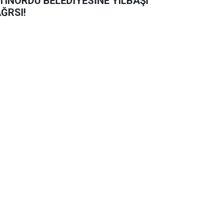
TINORDU BELEDİYESİNE YILBAŞI
ĞRSI!