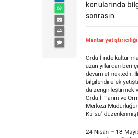
konularında bilg
sonrasın
Mantar yetiştiricili
Ordu İlinde kültür man
uzun yıllardan beri 
devam etmektedir. İl
bilgilendirerek yetiş
da zenginleştirmek ve
Ordu İl Tarım ve Or
Merkezi Müdürlüğünce
Kursu" düzenlenmişti
24 Nisan – 18 Mayıs 