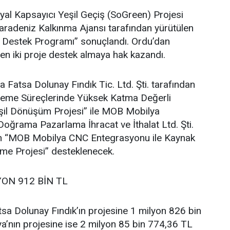
al Kapsayıcı Yeşil Geçiş (SoGreen) Projesi
adeniz Kalkınma Ajansı tarafından yürütülen
e Destek Programı” sonuçlandı. Ordu’dan
en iki proje destek almaya hak kazandı.
atsa Dolunay Fındık Tic. Ltd. Şti. tarafından
İşleme Süreçlerinde Yüksek Katma Değerli
şil Dönüşüm Projesi” ile MOB Mobilya
oğrama Pazarlama İhracat ve İthalat Ltd. Şti.
ilen “MOB Mobilya CNC Entegrasyonu ile Kaynak
vme Projesi” desteklenecek.
YON 912 BİN TL
sa Dolunay Fındık’ın projesine 1 milyon 826 bin
’nın projesine ise 2 milyon 85 bin 774,36 TL