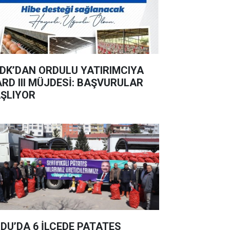
DK’DAN ORDULU YATIRIMCIYA
ARD III MÜJDESİ: BAŞVURULAR
ŞLIYOR
DU’DA 6 İLÇEDE PATATES