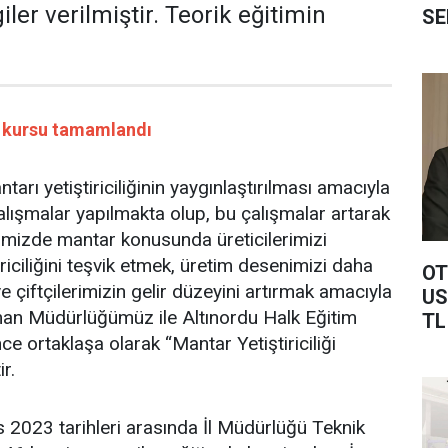
iler verilmiştir. Teorik eğitimin
SE
ği kursu tamamlandı
tarı yetiştiriciliğinin yaygınlaştırılması amacıyla
çalışmalar yapılmakta olup, bu çalışmalar artarak
imizde mantar konusunda üreticilerimizi
tiriciliğini teşvik etmek, üretim desenimizi daha
OT
 çiftçilerimizin gelir düzeyini artırmak amacıyla
US
man Müdürlüğümüz ile Altınordu Halk Eğitim
TL
 ortaklaşa olarak “Mantar Yetiştiriciliği
r.
2023 tarihleri arasında İl Müdürlüğü Teknik