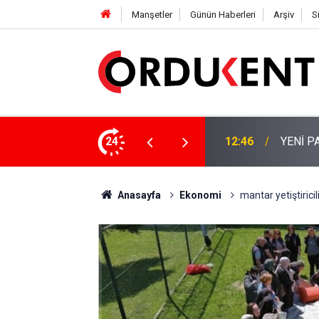
Manşetler
Günün Haberleri
Arşiv
S
NÜŞÜME 4 MİLYON LİRAYA YAKIN DESTEK
24
12:46
YENİ P
Anasayfa
Ekonomi
mantar yetiştirici