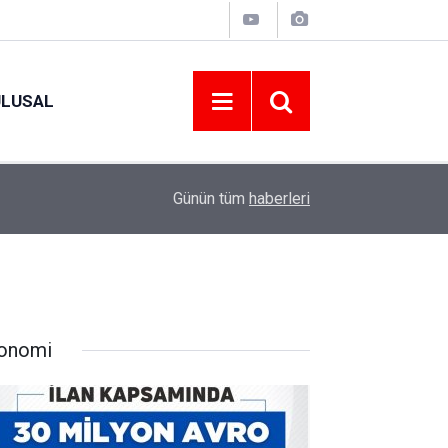
ULUSAL
12:22
YENİ PARTİ ALTINORDU’DA KURUCU YÖNETİMİ
Günün tüm
haberleri
onomi