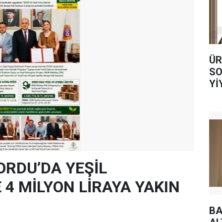
ÜR
SO
Yİ
AL
ORDU’DA YEŞİL
4 MİLYON LİRAYA YAKIN
BA