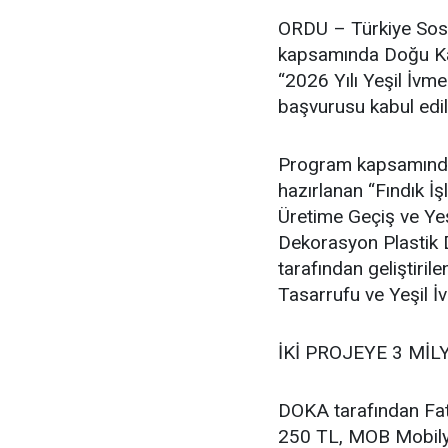
ORDU – Türkiye Sosy
kapsamında Doğu Kar
“2026 Yılı Yeşil İvm
başvurusu kabul edil
Program kapsamında F
hazırlanan “Fındık 
Üretime Geçiş ve Ye
Dekorasyon Plastik D
tarafından geliştir
Tasarrufu ve Yeşil İ
İKİ PROJEYE 3 MİL
DOKA tarafından Fat
250 TL, MOB Mobilya