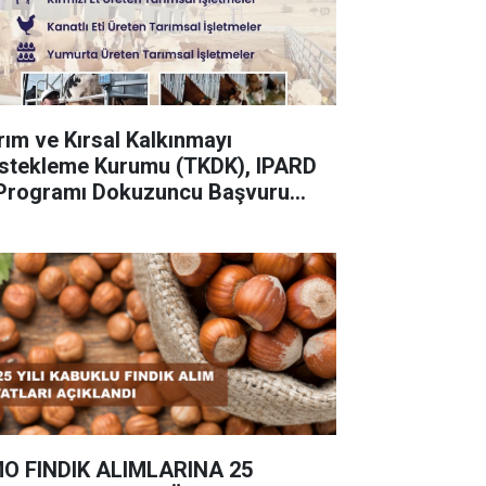
rım ve Kırsal Kalkınmayı
stekleme Kurumu (TKDK), IPARD
I Programı Dokuzuncu Başvuru
rı İlanına çıktı.
O FINDIK ALIMLARINA 25