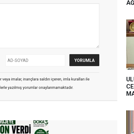
AĞ
UL
veya imalar, inançlara saldırı içeren, imla kuralları ile
CE
flerle yazılmış yorumlar onaylanmamaktadır.
MA
Fİ
BE