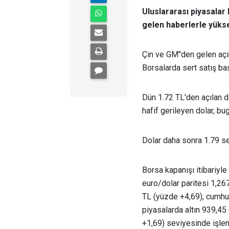
Uluslararası piyasalar
gelen haberlerle yükse
Çin ve GM"den gelen açık
Borsalarda sert satış baş
Dün 1.72 TL'den açılan d
hafif gerileyen dolar, b
Dolar daha sonra 1.79 sev
Borsa kapanışı itibariyl
euro/dolar paritesi 1,2
TL (yüzde +4,69), cumhur
piyasalarda altın 939,45
+1,69) seviyesinde işle