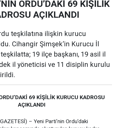
’NİN ORDU’DAKİ 69 KİŞİLİK
DROSU AÇIKLANDI
rdu teşkilatına ilişkin kurucu
oldu. Cihangir Şimşek’in Kurucu İl
şkilatta; 19 ilçe başkanı, 19 asil il
dek il yöneticisi ve 11 disiplin kurulu
rildi.
 ORDU’DAKİ 69 KİŞİLİK KURUCU KADROSU
AÇIKLANDI
ZETESİ) – Yeni Parti’nin Ordu’daki