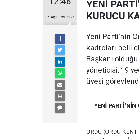
12:46
YENİ PARTİ
KURUCU KA
06 Ağustos 2026
Yeni Parti’nin O
kadroları belli 
Başkanı olduğu te
yöneticisi, 19 ye
üyesi görevlendi
YENİ PARTİ’NİN
ORDU (ORDU KENT GA