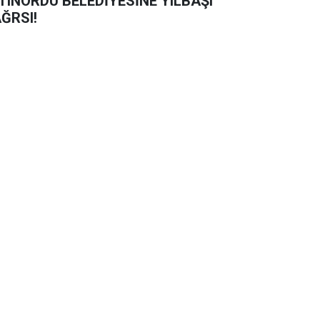
TINORDU BELEDİYESİNE YILBAŞI
ĞRSI!