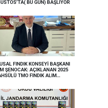
USTOS’TA( BU GÜN) BAŞLIYOR
USAL FINDIK KONSEYİ BAŞKANI
M ŞENOCAK: AÇIKLANAN 2025
HSÜLÜ TMO FINDIK ALIM
YATININ VE REKOLTE
KLENTİLER