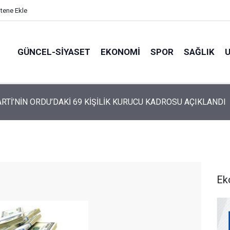
itene Ekle
GÜNCEL-SIYASET
EKONOMI
SPOR
SAĞLIK
ARTİ ALTINORDU’DA KURUCU YÖNETİMİNİ AÇIKLADI
Ek