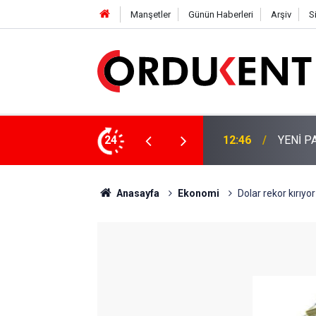
Manşetler
Günün Haberleri
Arşiv
S
 KİŞİLİK KURUCU KADROSU AÇIKLANDI
24
12:22
YENİ P
Anasayfa
Ekonomi
Dolar rekor kırıyor