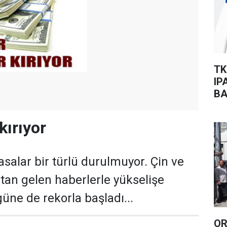
TK
IP
BA
kırıyor
asalar bir türlü durulmuyor. Çin ve
tan gelen haberlerle yükselişe
üne de rekorla başladı...
OR