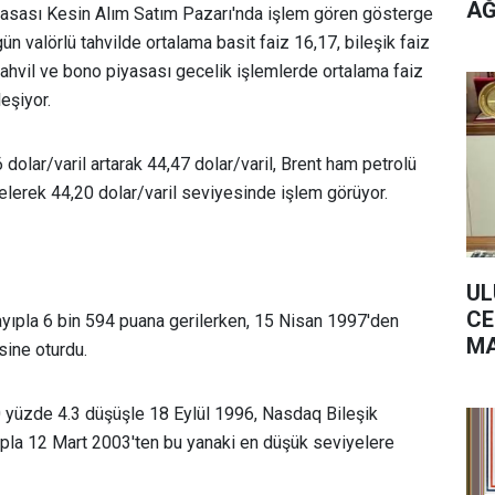
AĞ
asası Kesin Alım Satım Pazarı'nda işlem gören gösterge
n valörlü tahvilde ortalama basit faiz 16,17, bileşik faiz
ahvil ve bono piyasası gecelik işlemlerde ortalama faiz
eşiyor.
olar/varil artarak 44,47 dolar/varil, Brent ham petrolü
selerek 44,20 dolar/varil seviyesinde işlem görüyor.
UL
CE
ıpla 6 bin 594 puana gerilerken, 15 Nisan 1997'den
MA
sine oturdu.
Fİ
BE
yüzde 4.3 düşüşle 18 Eylül 1996, Nasdaq Bileşik
pla 12 Mart 2003'ten bu yanaki en düşük seviyelere