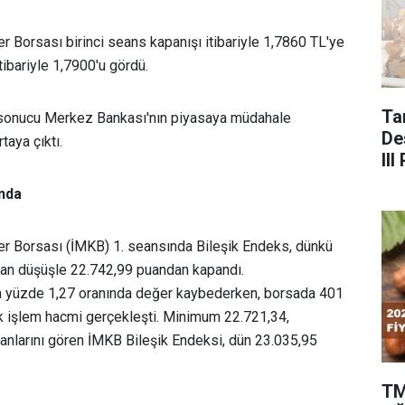
r Borsası birinci seans kapanışı itibariyle 1,7860 TL'ye
tibariyle 1,7900'u gördü.
Ta
ş sonucu Merkez Bankası'nın piyasaya müdahale
De
taya çıktı.
II
Çağ
ında
er Borsası (İMKB) 1. seansında Bileşik Endeks, dünkü
an düşüşle 22.742,99 puandan kapandı.
a yüzde 1,27 oranında değer kaybederken, borsada 401
ik işlem hacmi gerçekleşti. Minimum 22.721,34,
larını gören İMKB Bileşik Endeksi, dün 23.035,95
TM