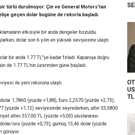
SE
 bir türlü durulmuyor. Çin ve General Motors'tan
lişe geçen dolar bugüne de rekorla başladı.
lamaların etkisiyle bir anda dengeler bozuldu.
larken, dolar son 6 yılın en yüksek seviyesine ulaştı.
olar bir anda 1.77 TL"ye kadar fırladı. Kapanışa doğru
ugün de 1.77 TL'nin üzerinden güne başladı.
OT
iyesi ile yeni rekoruna ulaştı.
US
TL
e dolar 1,7860 (yüzde +1,88), Euro 2,2570 (yüzde +2,73),
677 (yüzde +1,12) seviyesinde seyrederken, altın 53,5800
iyet altını 357,00 TL (yüzde +5,00) uluslararası
 dolar/ons (yüzde +0,73), gümüş 13,46 dolar (yüzde
m görüyor.