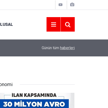
ULUSAL
09:09
ORDU ASKF’DEN İŞ DÜNYASINA AMATÖR SPO
Günün tüm
haberleri
onomi