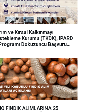
rım ve Kırsal Kalkınmayı
stekleme Kurumu (TKDK), IPARD
I Programı Dokuzuncu Başvuru
rı İlanına çıktı.
O FINDIK ALIMLARINA 25