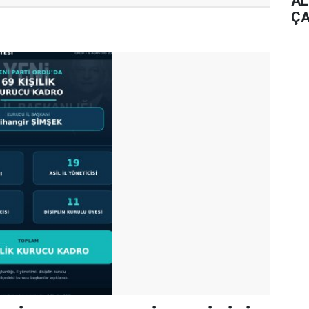
AL
ÇA