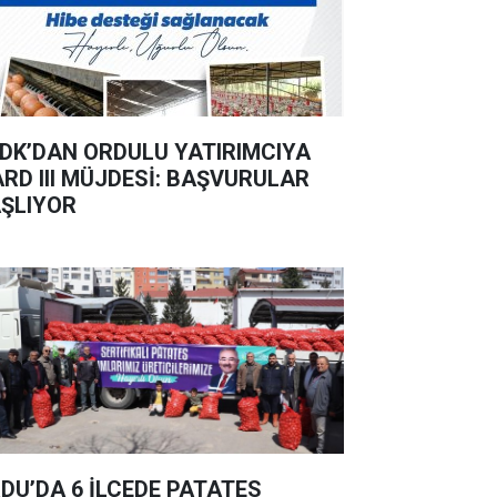
DK’DAN ORDULU YATIRIMCIYA
ARD III MÜJDESİ: BAŞVURULAR
ŞLIYOR
DU’DA 6 İLÇEDE PATATES