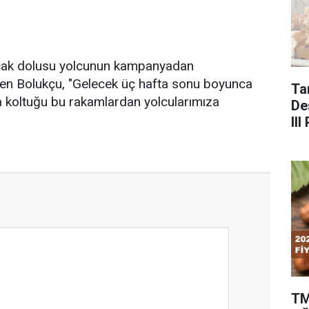
çak dolusu yolcunun kampanyadan
eyen Bolukçu, "Gelecek üç hafta sonu boyunca
Ta
 koltuğu bu rakamlardan yolcularımıza
De
II
Çağ
TM