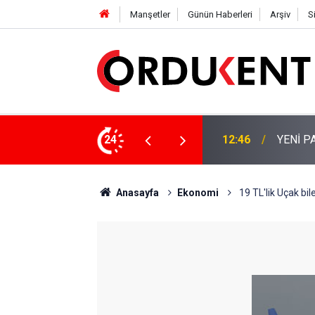
Manşetler
Günün Haberleri
Arşiv
S
 KİŞİLİK KURUCU KADROSU AÇIKLANDI
24
12:22
YENİ P
Anasayfa
Ekonomi
19 TL'lik Uçak bile