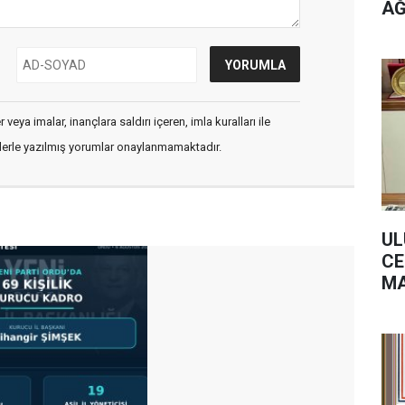
AĞ
veya imalar, inançlara saldırı içeren, imla kuralları ile
flerle yazılmış yorumlar onaylanmamaktadır.
UL
CE
MA
Fİ
BE