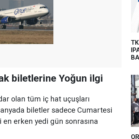
TK
IP
BA
ak biletlerine Yoğun ilgi
dar olan tüm iç hat uçuşları
nyada biletler sadece Cumartesi
i en erken yedi gün sonrasına
OR