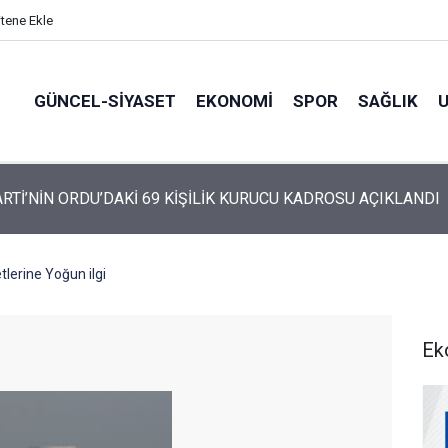
itene Ekle
GÜNCEL-SIYASET
EKONOMI
SPOR
SAĞLIK
ARTİ ALTINORDU’DA KURUCU YÖNETİMİNİ AÇIKLADI
tlerine Yoğun ilgi
Ek