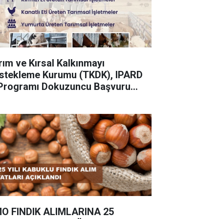
rım ve Kırsal Kalkınmayı
stekleme Kurumu (TKDK), IPARD
I Programı Dokuzuncu Başvuru
rı İlanına çıktı.
O FINDIK ALIMLARINA 25