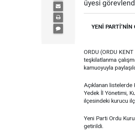
üyesi görevlendi
YENİ PARTİ’NİN
ORDU (ORDU KENT GA
teşkilatlanma çalış
kamuoyuyla paylaşıld
Açıklanan listelerde 
Yedek İl Yönetimi, K
ilçesindeki kurucu ilç
Yeni Parti Ordu Kuru
getirildi.