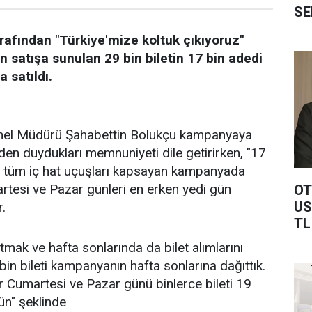
SE
rafından "Türkiye'mize koltuk çıkıyoruz"
n satışa sunulan 29 bin biletin 17 bin adedi
 satıldı.
enel Müdürü Şahabettin Bolukçu kampanyaya
iden duydukları memnuniyeti dile getirirken, "17
n tüm iç hat uçuşları kapsayan kampanyada
rtesi ve Pazar günleri en erken yedi gün
OT
US
r.
TL
mak ve hafta sonlarında da bilet alımlarını
bin bileti kampanyanın hafta sonlarına dağıttık.
 Cumartesi ve Pazar günü binlerce bileti 19
n" şeklinde