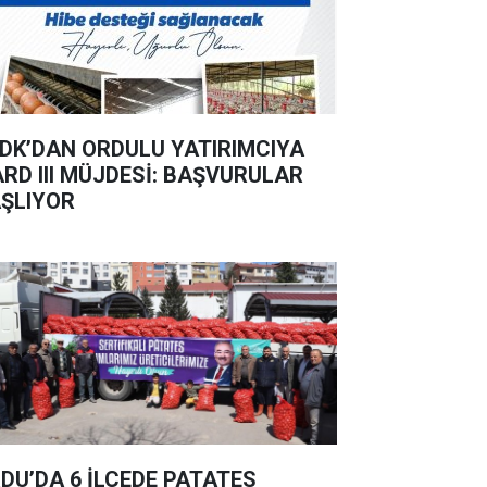
DK’DAN ORDULU YATIRIMCIYA
ARD III MÜJDESİ: BAŞVURULAR
ŞLIYOR
DU’DA 6 İLÇEDE PATATES