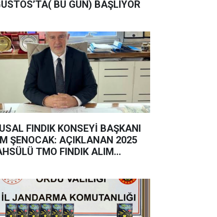
USTOS’TA( BU GÜN) BAŞLIYOR
USAL FINDIK KONSEYİ BAŞKANI
M ŞENOCAK: AÇIKLANAN 2025
HSÜLÜ TMO FINDIK ALIM
YATININ VE REKOLTE
KLENTİLER