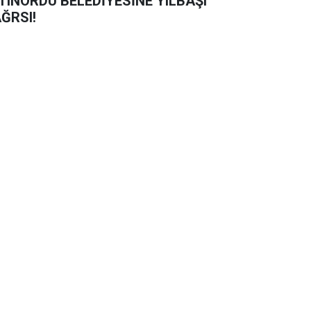
TINORDU BELEDİYESİNE YILBAŞI
ĞRSI!