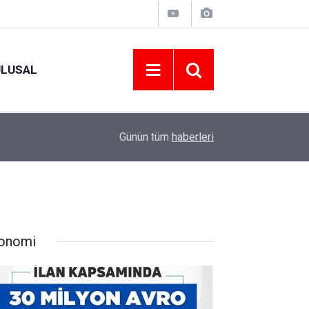
ULUSAL
09:09
ORDU ASKF’DEN İŞ DÜNYASINA AMATÖR SPO
Günün tüm
haberleri
onomi