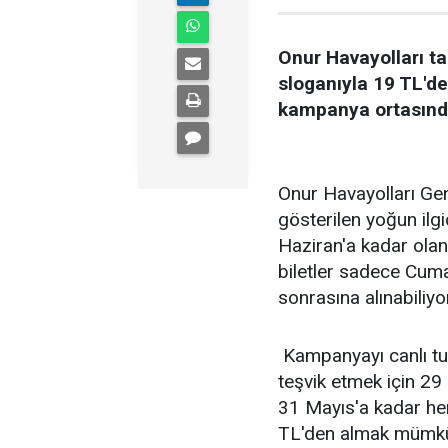
Onur Havayolları ta
sloganıyla 19 TL'de
kampanya ortasında
Onur Havayolları G
gösterilen yoğun ilg
Haziran'a kadar ola
biletler sadece Cuma
sonrasına alınabiliyo
Kampanyayı canlı tut
teşvik etmek için 29 
31 Mayıs'a kadar her
TL'den almak mümkü