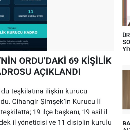
ÜR
SO
Yİ
AL
’NİN ORDU’DAKİ 69 KİŞİLİK
DROSU AÇIKLANDI
rdu teşkilatına ilişkin kurucu
oldu. Cihangir Şimşek’in Kurucu İl
şkilatta; 19 ilçe başkanı, 19 asil il
dek il yöneticisi ve 11 disiplin kurulu
BA