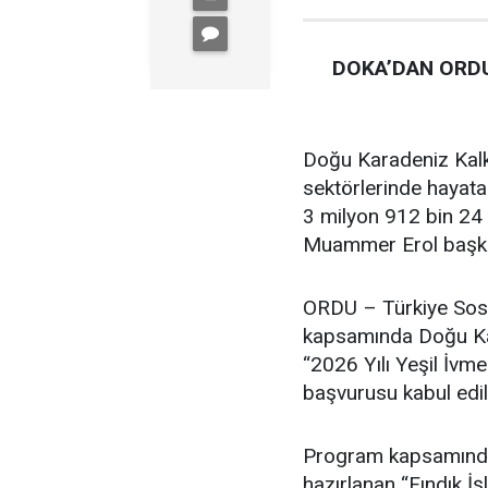
DOKA’DAN ORDU
Doğu Karadeniz Kalk
sektörlerinde hayata
3 milyon 912 bin 24 
Muammer Erol başkan
ORDU – Türkiye Sosy
kapsamında Doğu Kar
“2026 Yılı Yeşil İvm
başvurusu kabul edil
Program kapsamında F
hazırlanan “Fındık 