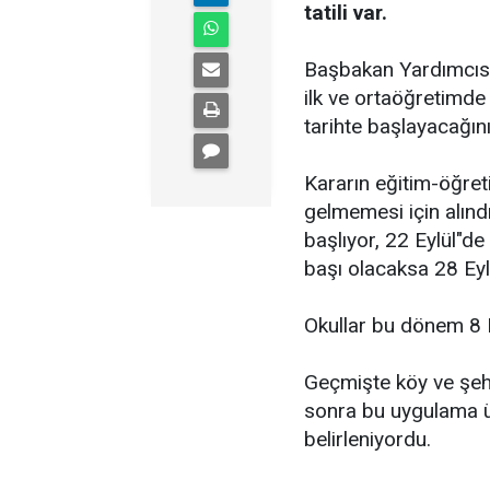
tatili var.
Başbakan Yardımcısı 
ilk ve ortaöğretimd
tarihte başlayacağını
Kararın eğitim-öğr
gelmemesi için alınd
başlıyor, 22 Eylül"de
başı olacaksa 28 Eylül
Okullar bu dönem 8 E
Geçmişte köy ve şehir
sonra bu uygulama ül
belirleniyordu.