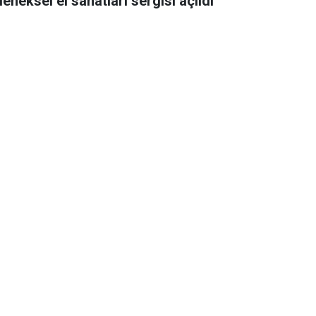
eneksel el sanatları sergisi açıldı