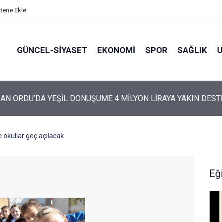
itene Ekle
GÜNCEL-SIYASET
EKONOMI
SPOR
SAĞLIK
ARTİ’NİN ORDU’DAKİ 69 KİŞİLİK KURUCU KADROSU AÇIKLANDI
 okullar geç açılacak
Eğ