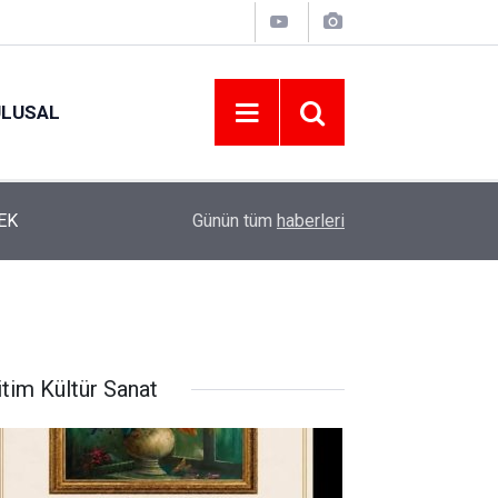
ULUSAL
12:22
YENİ PARTİ ALTINORDU’DA KURUCU YÖNETİMİ
Günün tüm
haberleri
itim Kültür Sanat