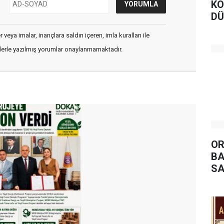
KO
DÜ
BA
veya imalar, inançlara saldırı içeren, imla kuralları ile
flerle yazılmış yorumlar onaylanmamaktadır.
OR
BA
SA