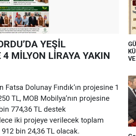
ORDU’DA YEŞİL
GÜ
KÜ
4 MİLYON LİRAYA YAKIN
VE
 Fatsa Dolunay Fındık’ın projesine 1
250 TL, MOB Mobilya’nın projesine
 bin 774,36 TL destek
ece iki projeye verilecek toplam
 912 bin 24,36 TL olacak.