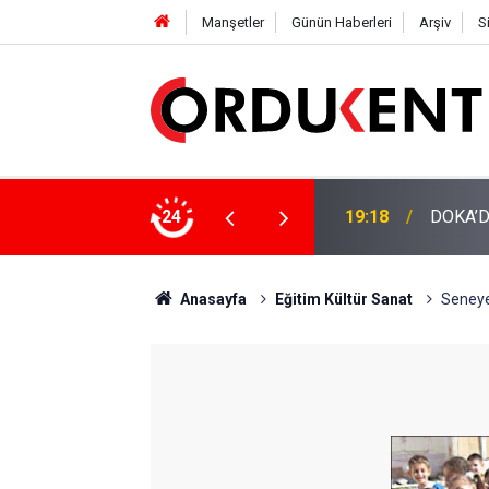
Manşetler
Günün Haberleri
Arşiv
S
NÜŞÜME 4 MİLYON LİRAYA YAKIN DESTEK
24
12:46
YENİ P
Anasayfa
Eğitim Kültür Sanat
Seneye