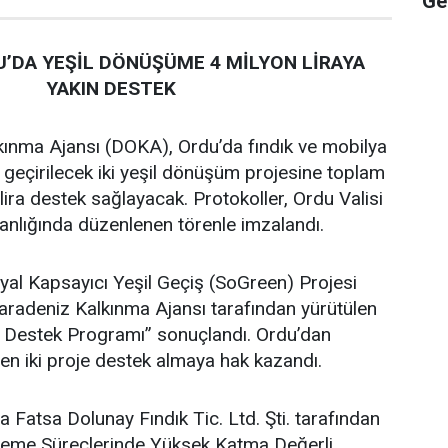
Gel
’DA YEŞİL DÖNÜŞÜME 4 MİLYON LİRAYA
YAKIN DESTEK
ınma Ajansı (DOKA), Ordu’da fındık ve mobilya
 geçirilecek iki yeşil dönüşüm projesine toplam
lira destek sağlayacak. Protokoller, Ordu Valisi
lığında düzenlenen törenle imzalandı.
al Kapsayıcı Yeşil Geçiş (SoGreen) Projesi
adeniz Kalkınma Ajansı tarafından yürütülen
e Destek Programı” sonuçlandı. Ordu’dan
en iki proje destek almaya hak kazandı.
atsa Dolunay Fındık Tic. Ltd. Şti. tarafından
İşleme Süreçlerinde Yüksek Katma Değerli