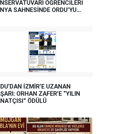
NSERVATUVARI ÖĞRENCİLERİ
NYA SAHNESİNDE ORDU’YU
ŞARIYLA TEMSİL ETTİ
DU’DAN İZMİR’E UZANAN
ŞARI: ORHAN ZAFER’E “YILIN
NATÇISI” ÖDÜLÜ