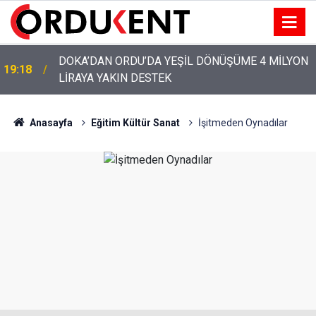
YENİ PARTİ’NİN ORDU’DAKİ 69 KİŞİLİK KURUCU
12:46
KADROSU AÇIKLANDI
Anasayfa
Eğitim Kültür Sanat
İşitmeden Oynadılar