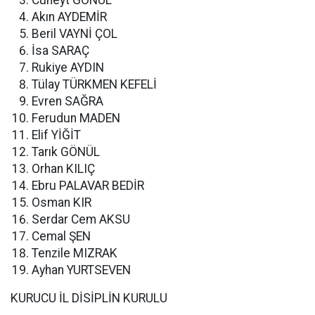
Cüneyt GÖNÜL
Akın AYDEMİR
Beril VAYNİ ÇOL
İsa SARAÇ
Rukiye AYDIN
Tülay TÜRKMEN KEFELİ
Evren SAĞRA
Ferudun MADEN
Elif YİĞİT
Tarık GÖNÜL
Orhan KILIÇ
Ebru PALAVAR BEDİR
Osman KIR
Serdar Cem AKSU
Cemal ŞEN
Tenzile MIZRAK
Ayhan YURTSEVEN
KURUCU İL DİSİPLİN KURULU