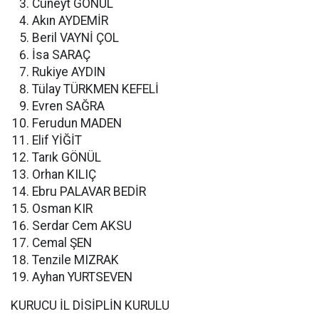
Cüneyt GÖNÜL
Akın AYDEMİR
Beril VAYNİ ÇOL
İsa SARAÇ
Rukiye AYDIN
Tülay TÜRKMEN KEFELİ
Evren SAĞRA
Ferudun MADEN
Elif YİĞİT
Tarık GÖNÜL
Orhan KILIÇ
Ebru PALAVAR BEDİR
Osman KIR
Serdar Cem AKSU
Cemal ŞEN
Tenzile MIZRAK
Ayhan YURTSEVEN
KURUCU İL DİSİPLİN KURULU