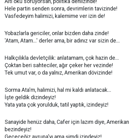
Altı oku soruyorsan, politika dehlizinde!
Hele partin senden sonra, devrimlerin tavizinde!
Vasfedeyim halimizi, kalemime ver izin de!
Yobazlarla gericiler, onlar bizden daha zinde!
'Atam, Atam...' derler ama, bir adınız var sizin de...
Halkçılıkla devletçilik: anlatamam, çok hazin de...
Çoktan beri sahteciler, ağır çeker her vezinde!
Tek umut var, o da yalnız, Amerikan dövizinde!
Sorma Ata'm, halimizi, hal mi kaldı anlatacak...
İşte geldik dizindeyiz!
Yata yata çok yorulduk, tatil yaptık, izindeyiz!
Sanayide henüz daha, Cafer için lazım diye, Amerikan
bezindeyiz!
Geçeceğiz avrupa'yı ama şimdi izindeyiz!