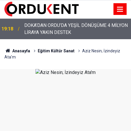
YENİ PARTİ’NİN ORDU’DAKİ 69 KİŞİLİK KURUCU
12:46
KADROSU AÇIKLANDI
Anasayfa
Eğitim Kültür Sanat
Aziz Nesin; İzindeyiz
Ata'm