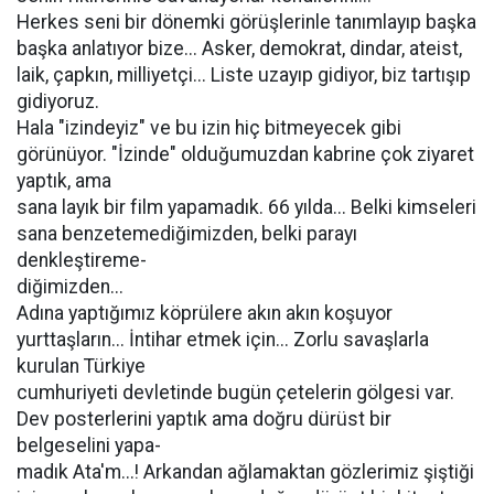
Herkes seni bir dönemki görüşlerinle tanımlayıp başka
başka anlatıyor bize... Asker, demokrat, dindar, ateist,
laik, çapkın, milliyetçi... Liste uzayıp gidiyor, biz tartışıp
gidiyoruz.
Hala "izindeyiz" ve bu izin hiç bitmeyecek gibi
görünüyor. "İzinde" olduğumuzdan kabrine çok ziyaret
yaptık, ama
sana layık bir film yapamadık. 66 yılda... Belki kimseleri
sana benzetemediğimizden, belki parayı
denkleştireme-
diğimizden...
Adına yaptığımız köprülere akın akın koşuyor
yurttaşların... İntihar etmek için... Zorlu savaşlarla
kurulan Türkiye
cumhuriyeti devletinde bugün çetelerin gölgesi var.
Dev posterlerini yaptık ama doğru dürüst bir
belgeselini yapa-
madık Ata'm...! Arkandan ağlamaktan gözlerimiz şiştiği