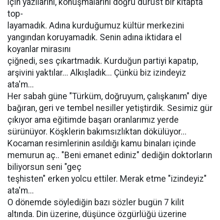
için yazılarını, konuşmalarını doğru dürüst bir kitapta
top-
layamadık. Adına kurduğumuz kültür merkezini
yangından koruyamadık. Senin adına iktidara el
koyanlar mirasını
çiğnedi, ses çıkartmadık. Kurduğun partiyi kapatıp,
arşivini yaktılar... Alkışladık... Çünkü biz izindeyiz
ata'm...
Her sabah güne "Türküm, doğruyum, çalışkanım" diye
bağıran, geri ve tembel nesiller yetiştirdik. Sesimiz gür
çıkıyor ama eğitimde başarı oranlarımız yerde
sürünüyor. Köşklerin bakımsızlıktan dökülüyor...
Kocaman resimlerinin asıldığı kamu binaları içinde
memurun aç.. "Beni emanet ediniz" dediğin doktorların
biliyorsun seni "geç
teşhisten" erken yolcu ettiler. Merak etme "izindeyiz"
ata'm...
O dönemde söylediğin bazı sözler bugün 7 kilit
altında. Din üzerine, düşünce özgürlüğü üzerine