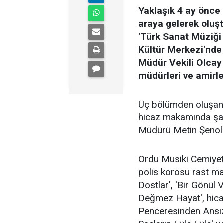
Yaklaşık 4 ay önce 
araya gelerek oluş
'Türk Sanat Müziği K
Kültür Merkezi'nde
Müdür Vekili Olcay
müdürleri ve amirler
Üç bölümden oluşan 
hicaz makamında şar
Müdürü Metin Şenol 
Ordu Musiki Cemiyeti
polis korosu rast ma
Dostlar', 'Bir Gönül 
Değmez Hayat', hica
Penceresinden Ansızın