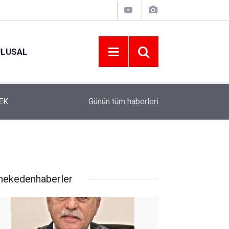
ULUSAL
12:22
YENİ PARTİ ALTINORDU’DA KURUCU YÖNETİMİ
Günün tüm
haberleri
nekedenhaberler