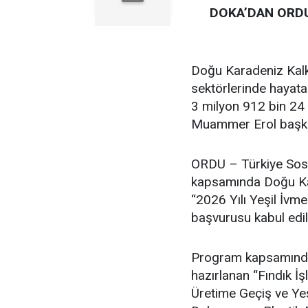
DOKA’DAN ORDU
Doğu Karadeniz Kalk
sektörlerinde hayata
3 milyon 912 bin 24 
Muammer Erol başkan
ORDU – Türkiye Sosy
kapsamında Doğu Kar
“2026 Yılı Yeşil İvm
başvurusu kabul edil
Program kapsamında F
hazırlanan “Fındık 
Üretime Geçiş ve Ye