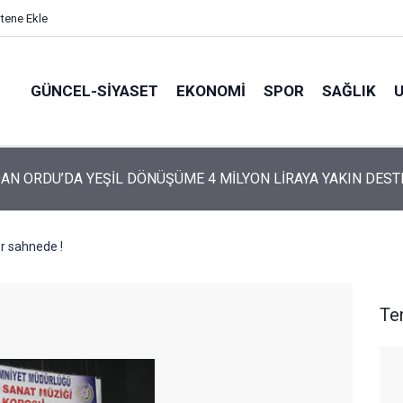
itene Ekle
GÜNCEL-SIYASET
EKONOMI
SPOR
SAĞLIK
ARTİ’NİN ORDU’DAKİ 69 KİŞİLİK KURUCU KADROSU AÇIKLANDI
er sahnede !
Te