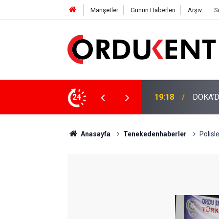
Manşetler
Günün Haberleri
Arşiv
S
NÜŞÜME 4 MİLYON LİRAYA YAKIN DESTEK
24
12:46
YENİ P
Anasayfa
Tenekedenhaberler
Polisl