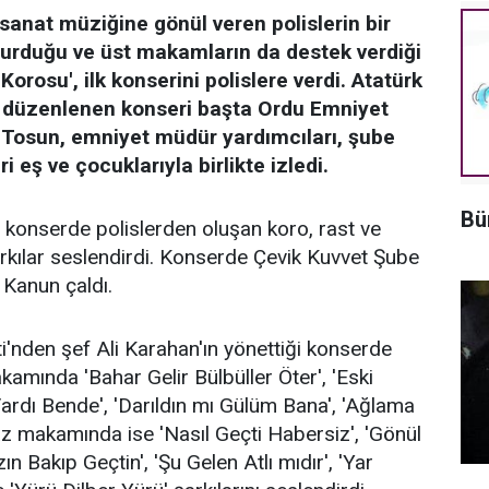
sanat müziğine gönül veren polislerin bir
turduğu ve üst makamların da destek verdiği
orosu', ilk konserini polislere verdi. Atatürk
 düzenlenen konseri başta Ordu Emniyet
 Tosun, emniyet müdür yardımcıları, şube
i eş ve çocuklarıyla birlikte izledi.
Bü
konserde polislerden oluşan koro, rast ve
kılar seslendirdi. Konserde Çevik Kuvvet Şube
Kanun çaldı.
'nden şef Ali Karahan'ın yönettiği konserde
kamında 'Bahar Gelir Bülbüller Öter', 'Eski
Vardı Bende', 'Darıldın mı Gülüm Bana', 'Ağlama
z makamında ise 'Nasıl Geçti Habersiz', 'Gönül
 Bakıp Geçtin', 'Şu Gelen Atlı mıdır', 'Yar