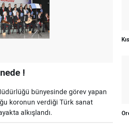
Kı
hnede !
üdürlüğü bünyesinde görev yapan
uğu koronun verdiği Türk sanat
ayakta alkışlandı.
Or