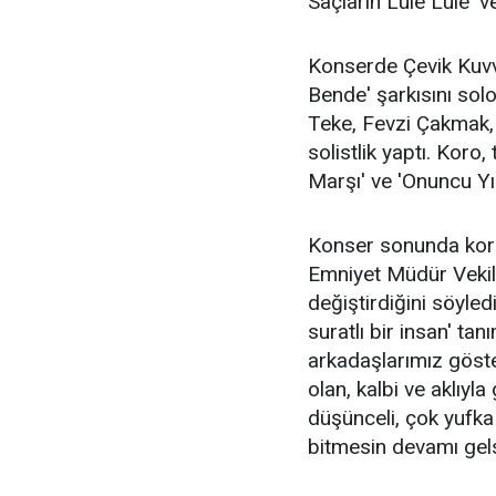
Saçların Lüle Lüle' ve
Konserde Çevik Kuvv
Bende' şarkısını solo
Teke, Fevzi Çakmak, 
solistlik yaptı. Koro,
Marşı' ve 'Onuncu Yı
Konser sonunda koro
Emniyet Müdür Vekili
değiştirdiğini söyledi
suratlı bir insan' ta
arkadaşlarımız göster
olan, kalbi ve aklıyl
düşünceli, çok yufka
bitmesin devamı gels