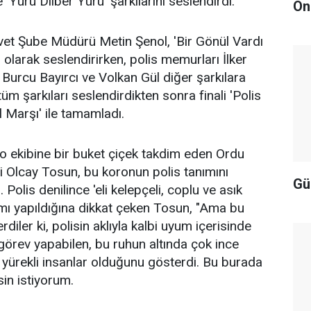
 'Yürü Dilber Yürü' şarkılarını seslendirdi.
On
et Şube Müdürü Metin Şenol, 'Bir Gönül Vardı
 olarak seslendirirken, polis memurları İlker
Burcu Bayırcı ve Volkan Gül diğer şarkılara
 tüm şarkıları seslendirdikten sonra finali 'Polis
l Marşı' ile tamamladı.
 ekibine bir buket çiçek takdim eden Ordu
 Olcay Tosun, bu koronun polis tanımını
Gü
. Polis denilince 'eli kelepçeli, coplu ve asık
nımı yapıldığına dikkat çeken Tosun, "Ama bu
diler ki, polisin aklıyla kalbi uyum içerisinde
a görev yapabilen, bu ruhun altında çok ince
 yürekli insanlar olduğunu gösterdi. Bu burada
in istiyorum.