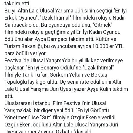
takdim etti.
Bu yıl Altın Lale Ulusal Yarışma Jüri'sinin seçtiği "En İyi
Erkek Oyuncu", "Uzak İhtimal" filmindeki rolüyle Nadir
Sarıbacak oldu. Bu oyuncuya ödülünü, "Gitmek"
filmindeki rolüyle geçtiğimiz yıl En İyi Kadın Oyuncu
ödülünü alan Ayça Damgacı takdim etti. Kültür ve
Turizm Bakanlığı, bu oyunculara ayrıca 10.000'er YTL
para ödülü veriyor.
Festival'de Ulusal Yarışma'da bu yıl ilk kez verilmeye
başlanan "En İyi Senaryo Ödülü"ne "Uzak İhtimal"
filmiyle Tarık Tufan, Görkem Yeltan ve Bektaş
Topaloğlu layık görüldü. Üç senariste ödüllerini Altın
Lale Ulusal Yarışma Jüri Üyesi yazar Ayşe Kulin takdim
etti.
Uluslararası İstanbul Film Festivali'nin Ulusal
Yarışma'daki bir diğer yeni ödül "En İyi Görüntü
Yönetmeni" ise "Süt" filmiyle Özgür Eken'e verildi.
Özgür Eken, ödülünü Altın Lale Ulusal Yarışma Jüri
Üyesi yapımcı Zeynep Özbatur'dan aldı.