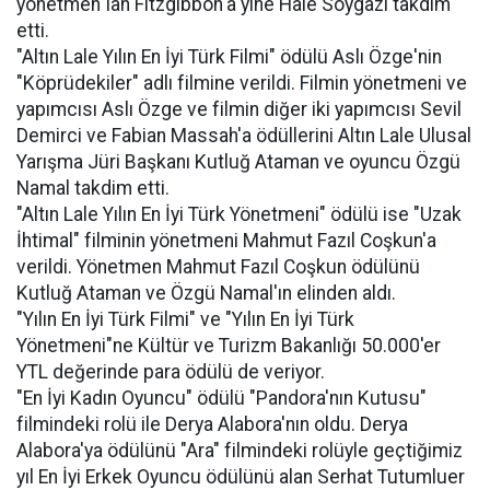
yönetmen Ian Fitzgibbon'a yine Hale Soygazi takdim
etti.
"Altın Lale Yılın En İyi Türk Filmi" ödülü Aslı Özge'nin
"Köprüdekiler" adlı filmine verildi. Filmin yönetmeni ve
yapımcısı Aslı Özge ve filmin diğer iki yapımcısı Sevil
Demirci ve Fabian Massah'a ödüllerini Altın Lale Ulusal
Yarışma Jüri Başkanı Kutluğ Ataman ve oyuncu Özgü
Namal takdim etti.
"Altın Lale Yılın En İyi Türk Yönetmeni" ödülü ise "Uzak
İhtimal" filminin yönetmeni Mahmut Fazıl Coşkun'a
verildi. Yönetmen Mahmut Fazıl Coşkun ödülünü
Kutluğ Ataman ve Özgü Namal'ın elinden aldı.
"Yılın En İyi Türk Filmi" ve "Yılın En İyi Türk
Yönetmeni"ne Kültür ve Turizm Bakanlığı 50.000'er
YTL değerinde para ödülü de veriyor.
"En İyi Kadın Oyuncu" ödülü "Pandora'nın Kutusu"
filmindeki rolü ile Derya Alabora'nın oldu. Derya
Alabora'ya ödülünü "Ara" filmindeki rolüyle geçtiğimiz
yıl En İyi Erkek Oyuncu ödülünü alan Serhat Tutumluer