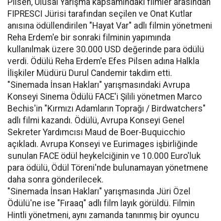
Pilsen, Ulusal Yarışma kapsamındaki filmler arasından
FIPRESCI Jürisi tarafından seçilen ve Onat Kutlar
anısına ödüllendirilen "Hayat Var" adlı filmin yönetmeni
Reha Erdem'e bir sonraki filminin yapımında
kullanılmak üzere 30.000 USD değerinde para ödülü
verdi. Ödülü Reha Erdem'e Efes Pilsen adına Halkla
İlişkiler Müdürü Durul Candemir takdim etti.
"Sinemada İnsan Hakları" yarışmasındaki Avrupa
Konseyi Sinema Ödülü FACE'i Şilili yönetmen Marco
Bechis'in "Kırmızı Adamların Toprağı / Birdwatchers"
adlı filmi kazandı. Ödülü, Avrupa Konseyi Genel
Sekreter Yardımcısı Maud de Boer-Buquicchio
açıkladı. Avrupa Konseyi ve Eurimages işbirliğinde
sunulan FACE ödül heykelciğinin ve 10.000 Euro'luk
para ödülü, Ödül Töreni'nde bulunamayan yönetmene
daha sonra gönderilecek.
"Sinemada İnsan Hakları" yarışmasında Jüri Özel
Ödülü'ne ise "Fıraaq" adlı film layık görüldü. Filmin
Hintli yönetmeni, aynı zamanda tanınmış bir oyuncu