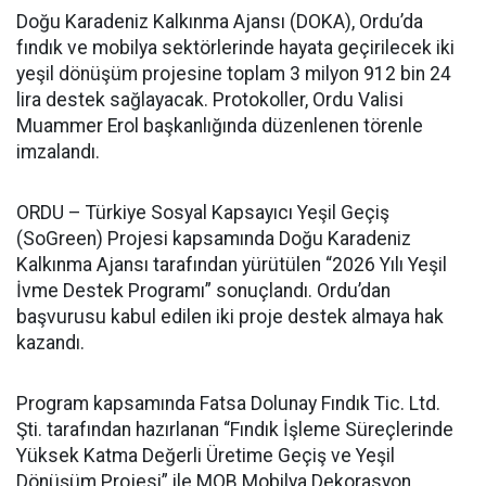
Doğu Karadeniz Kalkınma Ajansı (DOKA), Ordu’da
fındık ve mobilya sektörlerinde hayata geçirilecek iki
yeşil dönüşüm projesine toplam 3 milyon 912 bin 24
lira destek sağlayacak. Protokoller, Ordu Valisi
Muammer Erol başkanlığında düzenlenen törenle
imzalandı.
ORDU – Türkiye Sosyal Kapsayıcı Yeşil Geçiş
(SoGreen) Projesi kapsamında Doğu Karadeniz
Kalkınma Ajansı tarafından yürütülen “2026 Yılı Yeşil
İvme Destek Programı” sonuçlandı. Ordu’dan
başvurusu kabul edilen iki proje destek almaya hak
kazandı.
Program kapsamında Fatsa Dolunay Fındık Tic. Ltd.
Şti. tarafından hazırlanan “Fındık İşleme Süreçlerinde
Yüksek Katma Değerli Üretime Geçiş ve Yeşil
Dönüşüm Projesi” ile MOB Mobilya Dekorasyon