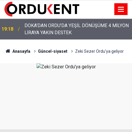
YENİ PARTİ’NİN ORDU’DAKİ 69 KİŞİLİK KURUCU
12:46
KADROSU AÇIKLANDI
Anasayfa
Güncel-siyaset
Zeki Sezer Ordu'ya geliyor