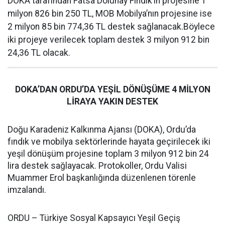
DOKA tarafından Fatsa Dolunay Fındık’ın projesine 1
milyon 826 bin 250 TL, MOB Mobilya’nın projesine ise
2 milyon 85 bin 774,36 TL destek sağlanacak.Böylece
iki projeye verilecek toplam destek 3 milyon 912 bin
24,36 TL olacak.
DOKA’DAN ORDU’DA YEŞİL DÖNÜŞÜME 4 MİLYON
LİRAYA YAKIN DESTEK
Doğu Karadeniz Kalkınma Ajansı (DOKA), Ordu’da
fındık ve mobilya sektörlerinde hayata geçirilecek iki
yeşil dönüşüm projesine toplam 3 milyon 912 bin 24
lira destek sağlayacak. Protokoller, Ordu Valisi
Muammer Erol başkanlığında düzenlenen törenle
imzalandı.
ORDU – Türkiye Sosyal Kapsayıcı Yeşil Geçiş