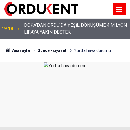
YENİ PARTİ’NİN ORDU’DAKİ 69 KİŞİLİK KURUCU
12:46
KADROSU AÇIKLANDI
Anasayfa
Güncel-siyaset
Yurtta hava durumu