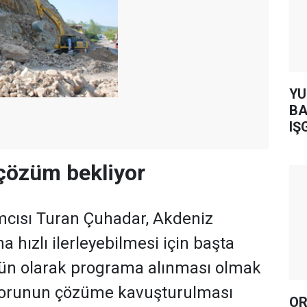
YUH AR
BA
IŞ
çözüm bekliyor
mcısı Turan Çuhadar, Akdeniz
 hızlı ilerleyebilmesi için başta
tün olarak programa alınması olmak
sorunun çözüme kavuşturulması
OR