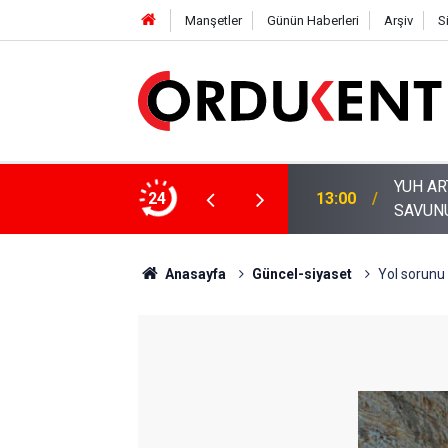
Manşetler
Günün Haberleri
Arşiv
S
24
11:53
ORDU’N
Anasayfa
Güncel-siyaset
Yol sorunu