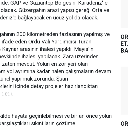
inde, GAP ve Gaziantep Bölgesini Karadeniz' e
 olacak. Güzergahın arazi yapısı gereği Orta ve
deniz'e bağlayacak en ucuz yol da olacak.
gahının 200 kilometreden fazlasının yapılmış ve
OR
 ifade eden Ordu Vali Yardımcısı Turan
ET
e Kaynar arasının ihalesi yapıldı. Mayıs'ın
BA
evkiinde ihalesi yapılacak. Zara üzerinden
ı zaten mevcut. Yolun en zor yeri olan
 yol ayrımına kadar halen çalışmaların devam
 tünel yapılmak zorunda. Şuan
erlerini içinde detay projeler hazırlandıktan
 dedi.
şekilde hayata geçirilebilmesi ve bir an önce yolun
karşılaştıkları sıkıntıların çözüme
OR