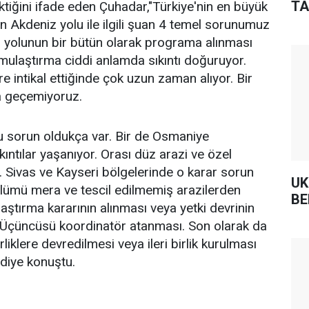
TA
tiğini ifade eden Çuhadar,"Türkiye'nin en büyük
an Akdeniz yolu ile ilgili şuan 4 temel sorunumuz
iz yolunun bir bütün olarak programa alınması
kamulaştırma ciddi anlamda sıkıntı doğuruyor.
e intikal ettiğinde çok uzun zaman alıyor. Bir
a geçemiyoruz.
 sorun oldukça var. Bir de Osmaniye
ıkıntılar yaşanıyor. Orası düz arazi ve özel
r. Sivas ve Kayseri bölgelerinde o karar sorun
UK
lümü mera ve tescil edilmemiş arazilerden
BE
aştırma kararının alınması veya yetki devrinin
. Üçüncüsü koordinatör atanması. Son olarak da
birliklere devredilmesi veya ileri birlik kurulması
 diye konuştu.