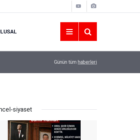
ULUSAL
10:46
15-16 AĞUSTOS 2026 TARİHLERİNDE GERÇEK
Günün tüm
haberleri
ncel-siyaset