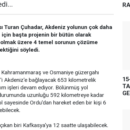
di...
RA
sı Turan Çuhadar, Akdeniz yolunun çok daha
i için başta projenin bir bütün olarak
 olmak üzere 4 temel sorunun çözüme
ktiğini söyledi.
ri, Kahramanmaraş ve Osmaniye güzergahı
15
i Akdeniz'e bağlayacak 653 kilometrelik
TA
ım işleri devam ediyor. Bölünmüş yol
GE
i durumunda uzunluğu 592 kilometreye kadar
l sayesinde Ordu'dan hareket eden bir kişi 6
ebilecek.
 çıkan biri Kafkasya'ya 12 saatte ulaşabilecek.