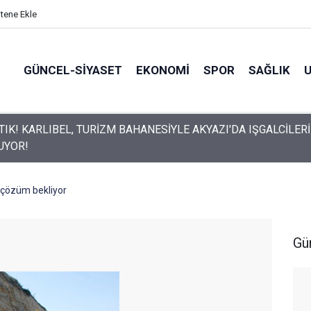
itene Ekle
GÜNCEL-SIYASET
EKONOMI
SPOR
SAĞLIK
UN HAFTALIK GÜVENLİK RAPORU AÇIKLANDI
 çözüm bekliyor
Gü