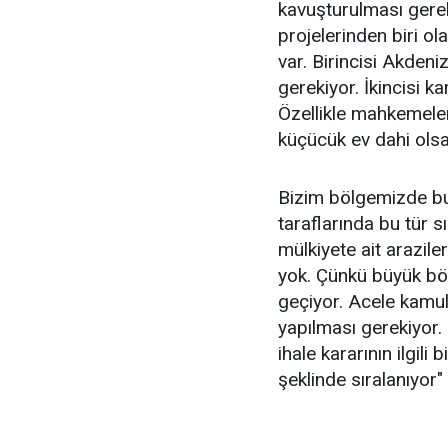
kavuşturulması gerek
projelerinden biri ol
var. Birincisi Akden
gerekiyor. İkincisi 
Özellikle mahkemeler
küçücük ev dahi ols
Bizim bölgemizde bu
taraflarında bu tür s
mülkiyete ait arazile
yok. Çünkü büyük bö
geçiyor. Acele kamul
yapılması gerekiyor
ihale kararının ilgili 
şeklinde sıralanıyor"