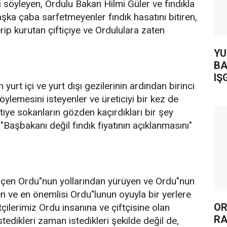
i söyleyen, Ordulu Bakan Hilmi Güler ve fındıkla
aşka çaba sarfetmeyenler fındık hasatını bitiren,
erip kurutan çiftiçiye ve Ordululara zaten
YUH AR
BA
IŞ
urt içi ve yurt dışı gezilerinin ardından birinci
söylemesini isteyenler ve üreticiyi bir kez de
tiye sokanların gözden kaçırdıkları bir şey
 "Başbakanı değil fındık fiyatının açıklanmasını"
çen Ordu"nun yollarından yürüyen ve Ordu"nun
n ve en önemlisi Ordu"lunun oyuyla bir yerlere
OR
çilerimiz Ordu insanına ve çiftçisine olan
RA
istedikleri zaman istedikleri şekilde değil de,