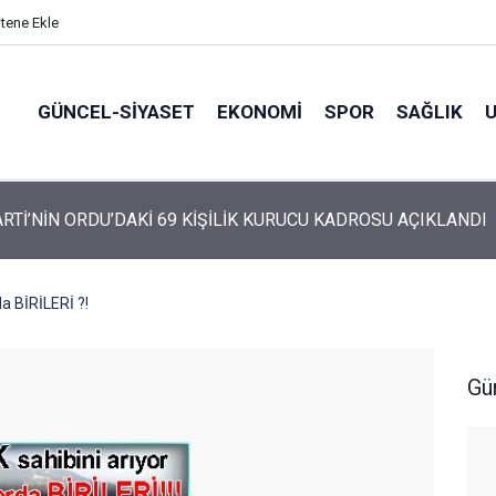
itene Ekle
GÜNCEL-SIYASET
EKONOMI
SPOR
SAĞLIK
ARTİ ALTINORDU’DA KURUCU YÖNETİMİNİ AÇIKLADI
a BİRİLERİ ?!
Gü