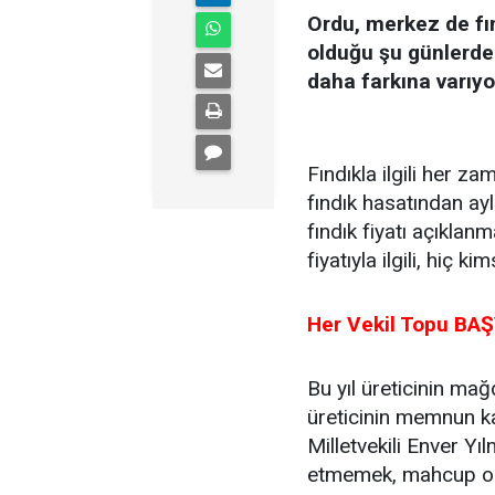
Ordu, merkez de fı
olduğu şu günlerde 
daha farkına varıyo
Fındıkla ilgili her z
fındık hasatından a
fındık fiyatı açıklanm
fiyatıyla ilgili, hiç 
Her Vekil Topu BAŞV
Bu yıl üreticinin ma
üreticinin memnun ka
Milletvekili Enver Yı
etmemek, mahcup olm