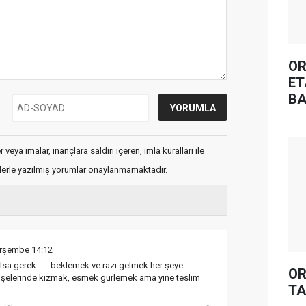
OR
ET
BA
veya imalar, inançlara saldırı içeren, imla kuralları ile
flerle yazılmış yorumlar onaylanmamaktadır.
erşembe 14:12
sa gerek...... beklemek ve razı gelmek her şeye......
OR
şelerinde kızmak, esmek gürlemek ama yine teslim
TA