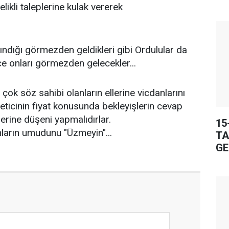
likli taleplerine kulak vererek
ındığı görmezden geldikleri gibi Ordulular da
ce onları görmezden gelecekler...
ok söz sahibi olanların ellerine vicdanlarını
eticinin fiyat konusunda bekleyişlerin cevap
tlerine düşeni yapmalıdırlar.
15
ların umudunu "Üzmeyin"...
TA
GE