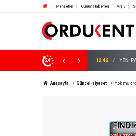
Manşetler
Günün Haberleri
Arşiv
S
 KİŞİLİK KURUCU KADROSU AÇIKLANDI
24
12:22
YENİ P
Anasayfa
Güncel-siyaset
Yok mu ord