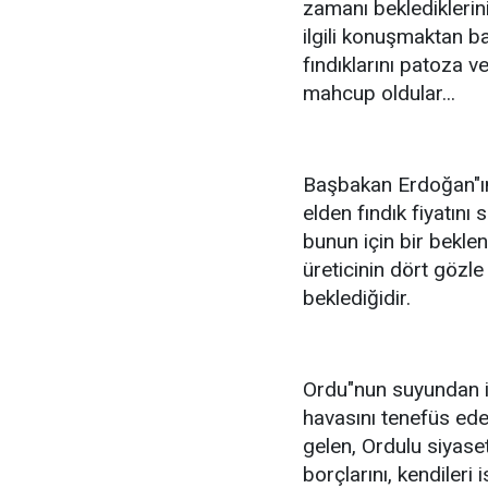
zamanı beklediklerin
ilgili konuşmaktan b
fındıklarını patoza v
mahcup oldular...
Başbakan Erdoğan"ın y
elden fındık fiyatını 
bunun için bir beklen
üreticinin dört gözle
beklediğidir.
Ordu"nun suyundan i
havasını tenefüs ede
gelen, Ordulu siyaset
borçlarını, kendileri 