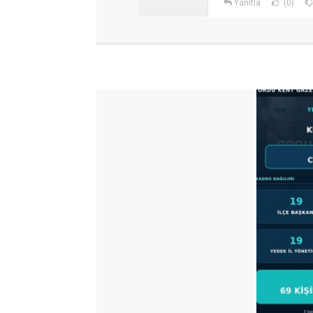
Yanıtla
(0)