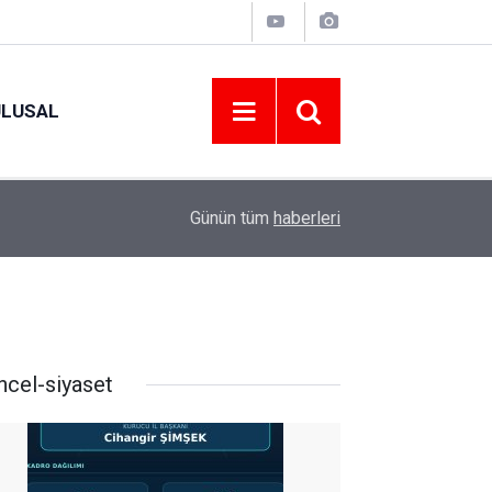
ULUSAL
09:09
ORDU ASKF’DEN İŞ DÜNYASINA AMATÖR SPO
Günün tüm
haberleri
ncel-siyaset