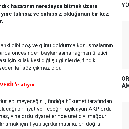
YÖ
ndık hasatının neredeyse bitmek üzere
yine talihsiz ve sahipsiz olduğunun bir kez
r.
amanki gibi boş ve günü doldurma konuşmalarının
ylarca öncesinden başlamasına rağmen üretici
ası için kulak kesildiği şu günlerde, fındık
kimseden laf söz çıkmaz oldu.
OR
EKİL'e atıyor...
AM
ğdur edilmeyeceğini , fındığa hükümet tarafından
lacağı bir fiyat verileceğini açıklayan AKP ordu
lmaz, yine ordu ziyaretlerinde üreticiyi mağdur
amak için fiyatı açıklanmasına, en doğru