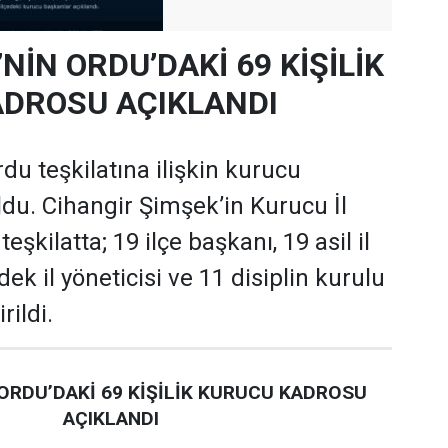
’NİN ORDU’DAKİ 69 KİŞİLİK
DROSU AÇIKLANDI
rdu teşkilatına ilişkin kurucu
oldu. Cihangir Şimşek’in Kurucu İl
şkilatta; 19 ilçe başkanı, 19 asil il
dek il yöneticisi ve 11 disiplin kurulu
rildi.
 ORDU’DAKİ 69 KİŞİLİK KURUCU KADROSU
AÇIKLANDI