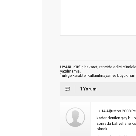
UYARI:
Küfür, hakaret, rencide edici cümleler 
yazılmamış,
Türkçe karakter kullanılmayan ve büyük har
1 Yorum
.
/ 14 Ağustos 2008 P
kader denilen şey bu ol
sonrada kahvehane kö
olmak........