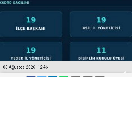
06 Ağustos 2026
12:46
YENİ PARTİ’NİN ORDU’DAKİ 69
KİŞİLİK KURUCU KADROSU
AÇIKLANDI