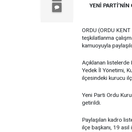
YENİ PARTİ’NİN
ORDU (ORDU KENT GA
teşkilatlanma çalış
kamuoyuyla paylaşıld
Açıklanan listelerde 
Yedek İl Yönetimi, K
ilçesindeki kurucu ilç
Yeni Parti Ordu Kuru
getirildi.
Paylaşılan kadro lis
ilçe başkanı, 19 asil i