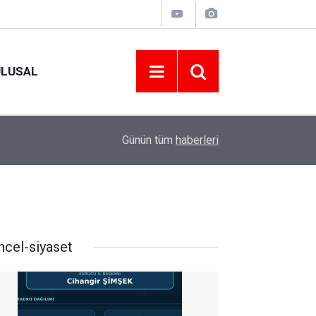
ULUSAL
09:09
ORDU ASKF’DEN İŞ DÜNYASINA AMATÖR SPO
Günün tüm
haberleri
ncel-siyaset