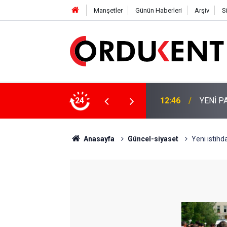
Manşetler
Günün Haberleri
Arşiv
S
 KİŞİLİK KURUCU KADROSU AÇIKLANDI
24
12:22
YENİ P
Anasayfa
Güncel-siyaset
Yeni istihd