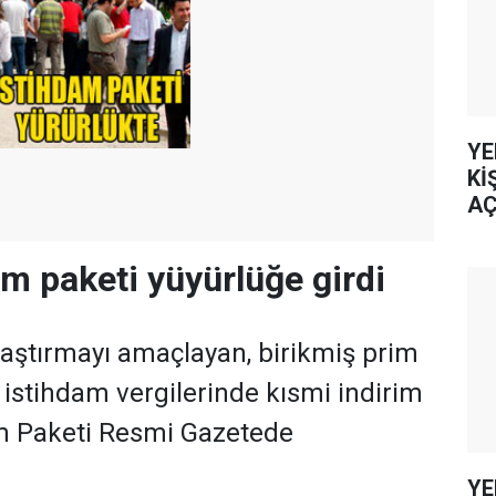
YE
Kİ
AÇ
am paketi yüyürlüğe girdi
laştırmayı amaçlayan, birikmiş prim
 istihdam vergilerinde kısmi indirim
m Paketi Resmi Gazetede
YE