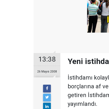
13:38
Yeni istihd
26 Mayıs 2008
İstihdamı kolay
borçlarına af ve
getiren İstihda
yayımlandı.