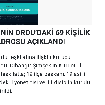
’NİN ORDU’DAKİ 69 KİŞİLİK
DROSU AÇIKLANDI
rdu teşkilatına ilişkin kurucu
oldu. Cihangir Şimşek’in Kurucu İl
şkilatta; 19 ilçe başkanı, 19 asil il
dek il yöneticisi ve 11 disiplin kurulu
rildi.