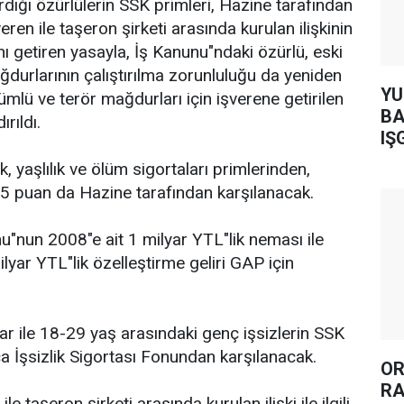
rdığı özürlülerin SSK primleri, Hazine tarafından
eren ile taşeron şirketi arasında kurulan ilişkinin
ını getiren yasayla, İş Kanunu"ndaki özürlü, eski
durlarının çalıştırılma zorunluluğu da yeniden
YUH AR
ümlü ve terör mağdurları için işverene getirilen
BA
rıldı.
IŞ
ük, yaşlılık ve ölüm sigortaları primlerinden,
5 puan da Hazine tarafından karşılanacak.
nu"nun 2008"e ait 1 milyar YTL"lik neması ile
milyar YTL"lik özelleştirme geliri GAP için
lar ile 18-29 yaş arasındaki genç işsizlerin SSK
ca İşsizlik Sigortası Fonundan karşılanacak.
OR
RA
le taşeron şirketi arasında kurulan ilişki ile ilgili