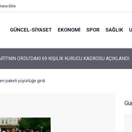
itene Ekle
GÜNCEL-SIYASET
EKONOMI
SPOR
SAĞLIK
ARTİ ALTINORDU’DA KURUCU YÖNETİMİNİ AÇIKLADI
am paketi yüyürlüğe girdi
Gü