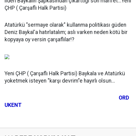
lideri Baykalın Şapkasından çıkarttığı son marifet...Yeni
ÇHP ( Çarşaflı Halk Partisi)
Atatürkü "sermaye olarak" kullanma politikası güden
Deniz Baykal'a hatırlatalım; aslı varken neden kötü bir
kopyaya oy versin çarşaflılar!?
Yeni ÇHP ( Çarşaflı Halk Partisi) Baykala ve Atatürkü
yoketmek isteyen "karşı devrim"e hayırlı olsun...
ORD
UKENT