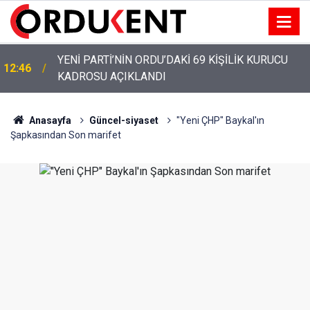
YENİ PARTİ’NİN ORDU’DAKİ 69 KİŞİLİK KURUCU
12:46
KADROSU AÇIKLANDI
Anasayfa
Güncel-siyaset
"Yeni ÇHP" Baykal'ın
Şapkasından Son marifet