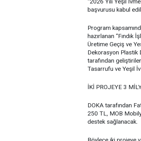
“2026 Yılı Yeşil İvm
başvurusu kabul edil
Program kapsamında F
hazırlanan “Fındık 
Üretime Geçiş ve Ye
Dekorasyon Plastik D
tarafından geliştir
Tasarrufu ve Yeşil İ
İKİ PROJEYE 3 MİL
DOKA tarafından Fat
250 TL, MOB Mobilya
destek sağlanacak.
Böylece iki projeye 