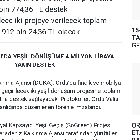
 bin 774,36 TL destek
ece iki projeye verilecek toplam
15
 912 bin 24,36 TL olacak.
TA
GE
’DA YEŞİL DÖNÜŞÜME 4 MİLYON LİRAYA
YAKIN DESTEK
ınma Ajansı (DOKA), Ordu’da fındık ve mobilya
 geçirilecek iki yeşil dönüşüm projesine toplam
lira destek sağlayacak. Protokoller, Ordu Valisi
lığında düzenlenen törenle imzalandı.
OR
al Kapsayıcı Yeşil Geçiş (SoGreen) Projesi
ET
adeniz Kalkınma Ajansı tarafından yürütülen