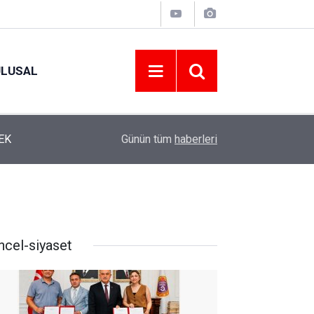
ULUSAL
12:22
YENİ PARTİ ALTINORDU’DA KURUCU YÖNETİMİ
Günün tüm
haberleri
ncel-siyaset