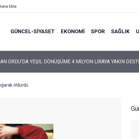
itene Ekle
GÜNCEL-SIYASET
EKONOMI
SPOR
SAĞLIK
ARTİ’NİN ORDU’DAKİ 69 KİŞİLİK KURUCU KADROSU AÇIKLANDI
oğarak öldürdü
Gü