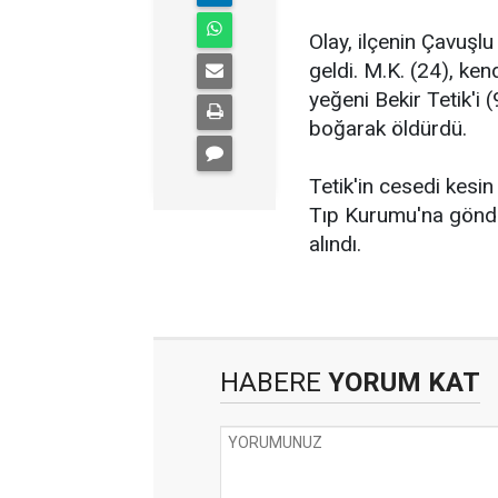
Olay, ilçenin Çavuşl
geldi. M.K. (24), ken
yeğeni Bekir Tetik'i 
boğarak öldürdü.
Tetik'in cesedi kesi
Tıp Kurumu'na gönder
alındı.
HABERE
YORUM KAT