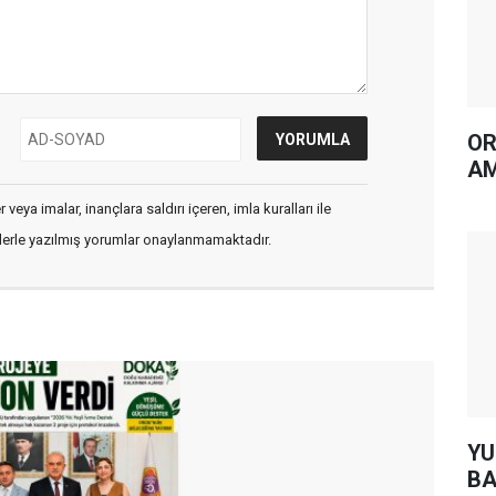
OR
AM
veya imalar, inançlara saldırı içeren, imla kuralları ile
flerle yazılmış yorumlar onaylanmamaktadır.
YUH AR
BA