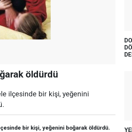
DO
DÖ
DE
ğarak öldürdü
e ilçesinde bir kişi, yeğenini
ü.
lçesinde bir kişi, yeğenini boğarak öldürdü.
YE