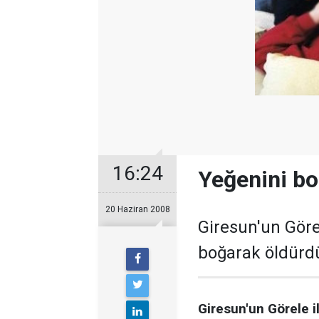
16:24
Yeğenini bo
20 Haziran 2008
Giresun'un Görel
boğarak öldürd
Giresun'un Görele i