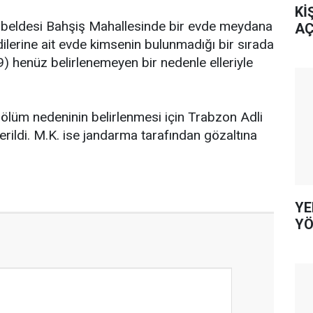
Kİ
u beldesi Bahşiş Mahallesinde bir evde meydana
AÇ
dilerine ait evde kimsenin bulunmadığı bir sırada
(9) henüz belirlenemeyen bir nedenle elleriyle
n ölüm nedeninin belirlenmesi için Trabzon Adli
ildi. M.K. ise jandarma tarafından gözaltına
YE
YÖ