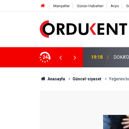
Manşetler
Günün Haberleri
Arşiv
S
NÜŞÜME 4 MİLYON LİRAYA YAKIN DESTEK
24
12:46
YENİ P
Anasayfa
Güncel-siyaset
Yeğenini b