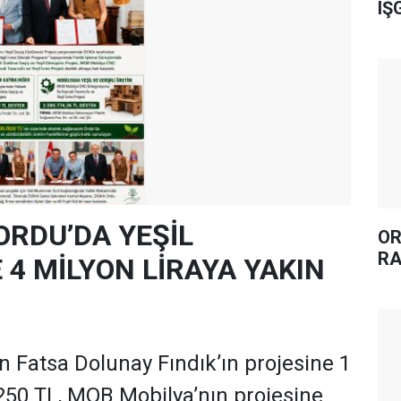
IŞ
ORDU’DA YEŞİL
OR
RA
4 MİLYON LİRAYA YAKIN
 Fatsa Dolunay Fındık’ın projesine 1
250 TL, MOB Mobilya’nın projesine