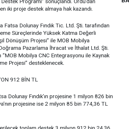
BA
e Destek Programı” sonuçlandı. Ordu’dan
en iki proje destek almaya hak kazandı.
atsa Dolunay Fındık Tic. Ltd. Şti. tarafından
İşleme Süreçlerinde Yüksek Katma Değerli
şil Dönüşüm Projesi” ile MOB Mobilya
oğrama Pazarlama İhracat ve İthalat Ltd. Şti.
ilen “MOB Mobilya CNC Entegrasyonu ile Kaynak
vme Projesi” desteklenecek.
YON 912 BİN TL
sa Dolunay Fındık’ın projesine 1 milyon 826 bin
’nın projesine ise 2 milyon 85 bin 774,36 TL
verilecek toplam destek 3 milyon 912 bin 24,36