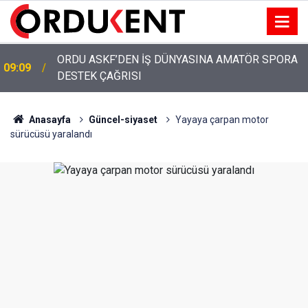
YUH ARTIK! KARLIBEL, TURİZM BAHANESİYLE
13:00
AKYAZI'DA IŞGALCİLERİ SAVUNUYOR!
Anasayfa
Güncel-siyaset
Yayaya çarpan motor
sürücüsü yaralandı