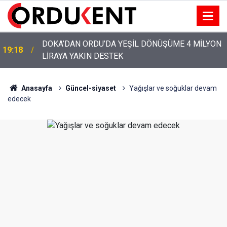
YENİ PARTİ’NİN ORDU’DAKİ 69 KİŞİLİK KURUCU
12:46
KADROSU AÇIKLANDI
Anasayfa
Güncel-siyaset
Yağışlar ve soğuklar devam
edecek