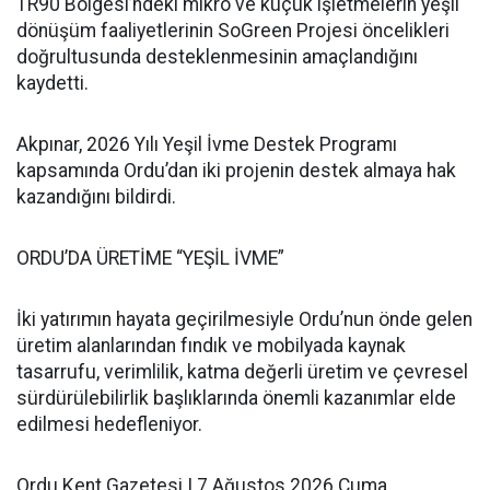
TR90 Bölgesi’ndeki mikro ve küçük işletmelerin yeşil
dönüşüm faaliyetlerinin SoGreen Projesi öncelikleri
doğrultusunda desteklenmesinin amaçlandığını
kaydetti.
Akpınar, 2026 Yılı Yeşil İvme Destek Programı
kapsamında Ordu’dan iki projenin destek almaya hak
kazandığını bildirdi.
ORDU’DA ÜRETİME “YEŞİL İVME”
İki yatırımın hayata geçirilmesiyle Ordu’nun önde gelen
üretim alanlarından fındık ve mobilyada kaynak
tasarrufu, verimlilik, katma değerli üretim ve çevresel
sürdürülebilirlik başlıklarında önemli kazanımlar elde
edilmesi hedefleniyor.
Ordu Kent Gazetesi | 7 Ağustos 2026 Cuma