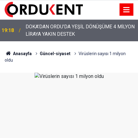
YENİ PARTİ’NİN ORDU’DAKİ 69 KİŞİLİK KURUCU
12:46
KADROSU AÇIKLANDI
Anasayfa
Güncel-siyaset
Virüslerin sayısı 1 milyon
oldu