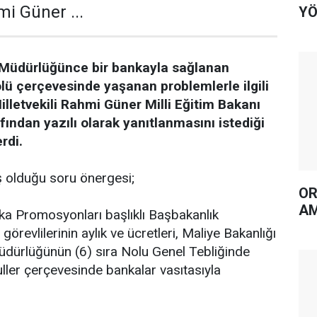
mi Güner ...
YÖ
im Müdürlüğünce bir bankayla sağlanan
ü çerçevesinde yaşanan problemlerle ilgili
lletvekili Rahmi Güner Milli Eğitim Bakanı
ından yazılı olarak yanıtlanmasını istediği
rdi.
ş olduğu soru önergesi;
OR
AM
ka Promosyonları başlıklı Başbakanlık
revlilerinin aylık ve ücretleri, Maliye Bakanlığı
ürlüğünün (6) sıra Nolu Genel Tebliğinde
uller çerçevesinde bankalar vasıtasıyla