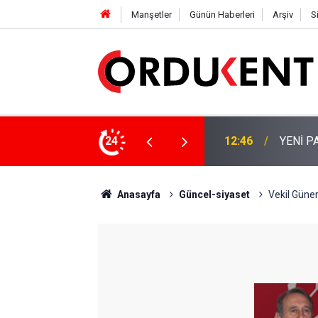
Manşetler
Günün Haberleri
Arşiv
S
 KİŞİLİK KURUCU KADROSU AÇIKLANDI
24
12:22
YENİ P
Anasayfa
Güncel-siyaset
Vekil Güner