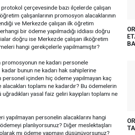
n protokol çerçevesinde bazı ilçelerde çalışan
 öğretim çalışanlarının promosyon alacaklarının
ndiği ve Merkezde çalışan ilk öğretim
OR
erhangi bir ödeme yapılmadığı iddiası doğru
ET
ialar doğru ise Merkezde çalışan ilköğretim
BA
eleri hangi gerekçelerle yapılmamıştır?
n promosyonun ne kadarı personele
a kadar bunun ne kadarı hak sahiplerine
am personel içinden hiç ödeme yapılmayan kaç
e alacakları toplamı ne kadardır? Bu ödemelerin
ğradıkları yasal faiz geliri kayıpları toplamı ne
 yapılmayan personelin alacaklarını hangi
OR
e ödemeyi planlıyorsunuz? Diğer meslektaşları
TA
n olarak mı ödeme yapmayı düşünüyorsunuz?