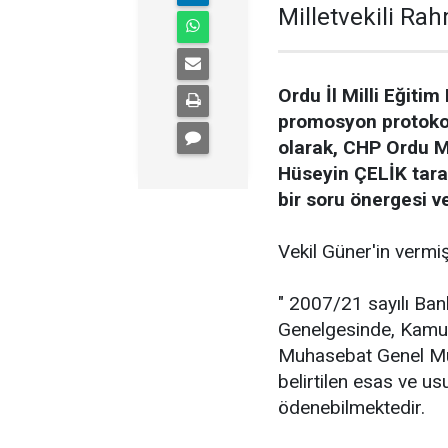
Milletvekili Rah
Ordu İl Milli Eğit
promosyon protokol
olarak, CHP Ordu Mi
Hüseyin ÇELİK taraf
bir soru önergesi ve
Vekil Güner'in vermi
" 2007/21 sayılı Ban
Genelgesinde, Kamu gö
Muhasebat Genel Müd
belirtilen esas ve us
ödenebilmektedir.