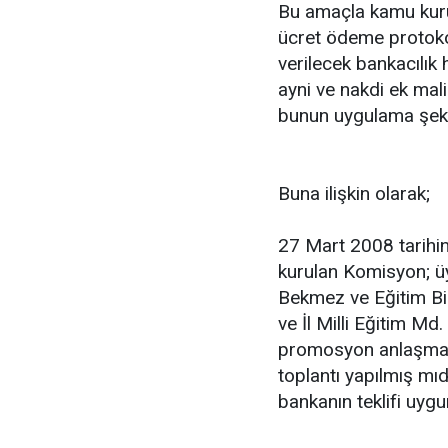
Bu amaçla kamu kurum
ücret ödeme protokol
verilecek bankacılık 
ayni ve nakdi ek mal
bunun uygulama şeklin
Buna ilişkin olarak;
27 Mart 2008 tarihi
kurulan Komisyon; üy
Bekmez ve Eğitim B
ve İl Milli Eğitim M
promosyon anlaşması
toplantı yapılmış mıd
bankanın teklifi uyg