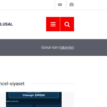
ULUSAL
09:09
ORDU ASKF’DEN İŞ DÜNYASINA AMATÖR SPO
Günün tüm
haberleri
ncel-siyaset