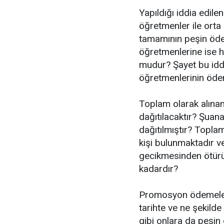
Yapıldığı iddia edile
öğretmenler ile orta
tamamının peşin öde
öğretmenlerine ise h
mudur? Şayet bu idd
öğretmenlerinin ödem
Toplam olarak alına
dağıtılacaktır? Şuan
dağıtılmıştır? Topl
kişi bulunmaktadır v
gecikmesinden ötürü u
kadardır?
Promosyon ödemeleri
tarihte ve ne şekild
gibi onlara da peşi