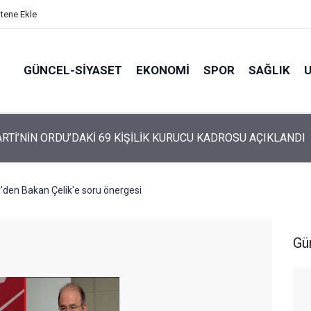
itene Ekle
GÜNCEL-SIYASET
EKONOMI
SPOR
SAĞLIK
ARTİ ALTINORDU’DA KURUCU YÖNETİMİNİ AÇIKLADI
'den Bakan Çelik'e soru önergesi
Gü