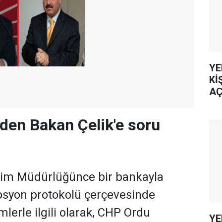
YE
Kİ
AÇ
'den Bakan Çelik'e soru
ğitim Müdürlüğünce bir bankayla
syon protokolü çerçevesinde
lerle ilgili olarak, CHP Ordu
YE