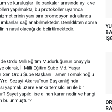
 ve kuruluşları ile bankalar arasında aylık ve
leri yapılmakta, bu protokoller uyarınca
hizmetlerinin yanı sıra promosyon adı altında
i imkanlar sağlanabilmektedir. Denildikten sonra
YUH AR
in nasıl olacağı da belirtilmektedir.
BA
IŞ
nde Ordu Milli Eğitim Müdürlüğünün onayıyla
e olarak, İl Milli Eğitim Şube Md. Yaşar
ir Sen Ordu Şube Başkanı Tamer Tomakinoğlu
d. Yrd. Sezayi Akarsu"nun Başkanlığında
 yapmak üzere Banka temsilcileri ile bir
ır? Şayet yapıldı ise alınan karar nedir ve hangi
un bulunmuştur?
OR
RA