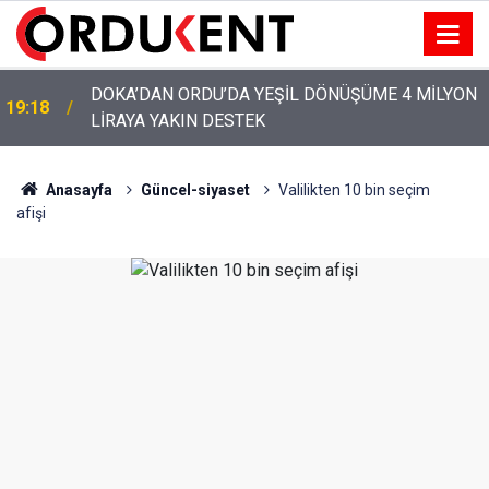
YENİ PARTİ’NİN ORDU’DAKİ 69 KİŞİLİK KURUCU
12:46
KADROSU AÇIKLANDI
Anasayfa
Güncel-siyaset
Valilikten 10 bin seçim
afişi