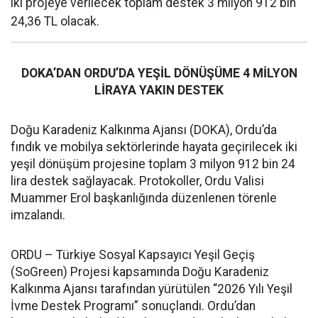
iki projeye verilecek toplam destek 3 milyon 912 bin
24,36 TL olacak.
DOKA’DAN ORDU’DA YEŞİL DÖNÜŞÜME 4 MİLYON
LİRAYA YAKIN DESTEK
Doğu Karadeniz Kalkınma Ajansı (DOKA), Ordu’da
fındık ve mobilya sektörlerinde hayata geçirilecek iki
yeşil dönüşüm projesine toplam 3 milyon 912 bin 24
lira destek sağlayacak. Protokoller, Ordu Valisi
Muammer Erol başkanlığında düzenlenen törenle
imzalandı.
ORDU – Türkiye Sosyal Kapsayıcı Yeşil Geçiş
(SoGreen) Projesi kapsamında Doğu Karadeniz
Kalkınma Ajansı tarafından yürütülen “2026 Yılı Yeşil
İvme Destek Programı” sonuçlandı. Ordu’dan