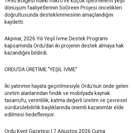
TR90 Bölgesi’ndeki mikro ve küçük işletmelerin yeşil
dönüşüm faaliyetlerinin SoGreen Projesi öncelikleri
doğrultusunda desteklenmesinin amaçlandığını
kaydetti.
Akpınar, 2026 Yılı Yeşil İvme Destek Programı
kapsamında Ordu’dan iki projenin destek almaya hak
kazandığını bildirdi.
ORDU’DA ÜRETİME “YEŞİL İVME”
İki yatırımın hayata geçirilmesiyle Ordu’nun önde gelen
üretim alanlarından fındık ve mobilyada kaynak
tasarrufu, verimlilik, katma değerli üretim ve çevresel
sürdürülebilirlik başlıklarında önemli kazanımlar elde
edilmesi hedefleniyor.
Ordu Kent Gazetesi | 7 Ağustos 2026 Cuma