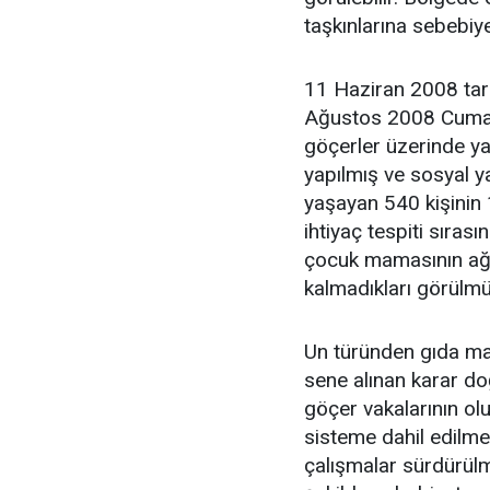
taşkınlarına sebebiy
11 Haziran 2008 tari
Ağustos 2008 Cumart
göçerler üzerinde yap
yapılmış ve sosyal y
yaşayan 540 kişinin 
ihtiyaç tespiti sıra
çocuk mamasının ağırl
kalmadıkları görülmü
Un türünden gıda mad
sene alınan karar do
göçer vakalarının o
sisteme dahil edilme
çalışmalar sürdürülm