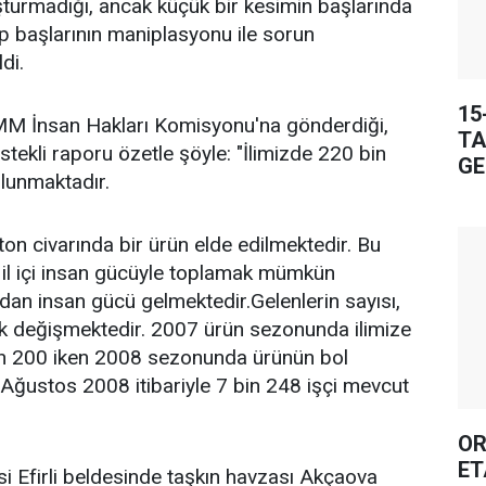
şturmadığı, ancak küçük bir kesimin başlarında
ip başlarının maniplasyonu ile sorun
di.
15
TBMM İnsan Hakları Komisyonu'na gönderdiği,
TA
tekli raporu özetle şöyle: "İlimizde 220 bin
GE
ulunmaktadır.
 ton civarında bir ürün elde edilmektedir. Bu
 il içi insan gücüyle toplamak mümkün
ndan insan gücü gelmektedir.Gelenlerin sayısı,
ak değişmektedir. 2007 ürün sezonunda ilimize
bin 200 iken 2008 sezonunda ürünün bol
9 Ağustos 2008 itibariyle 7 bin 248 işçi mevcut
OR
ET
si Efirli beldesinde taşkın havzası Akçaova