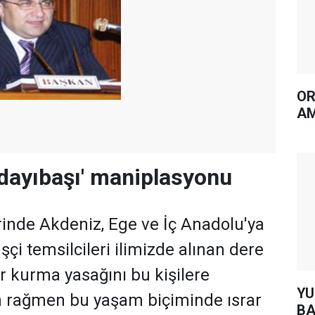
OR
AM
'dayıbaşı' maniplasyonu
inde Akdeniz, Ege ve İç Anadolu'ya
İşçi temsilcileri ilimizde alınan dere
ır kurma yasağını bu kişilere
YUH AR
a rağmen bu yaşam biçiminde ısrar
BA