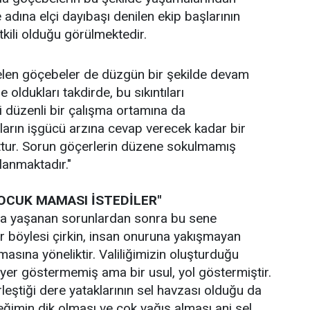
adına elçi dayıbaşı denilen ekip başlarının
tkili olduğu görülmektedir.
gelen göçebeler de düzgün bir şekilde devam
oldukları takdirde, bu sıkıntıları
 düzenli bir çalışma ortamına da
ların işgücü arzına cevap verecek kadar bir
ttur. Sorun göçerlerin düzene sokulmamış
lanmaktadır."
OCUK MAMASI İSTEDİLER"
da yaşanan sorunlardan sonra bu sene
rar böylesi çirkin, insan onuruna yakışmayan
asına yöneliktir. Valiliğimizin oluşturduğu
yer göstermemiş ama bir usul, yol göstermiştir.
leştiği dere yataklarının sel havzası olduğu da
eğimin dik olması ve çok yağış alması ani sel