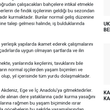
oğrudan çalışacakları bahçelere intikal etmekle
çerlerin de fındık işçilerinin geldiği bu sezondan
 çadır kurmaktadır. Bunlar normal geliş düzenine
ine talep gelmesi halinde, iş bulduklarında
UK
BE
i yerleşik yapılarda ikamet ederek çalışmalarını
çadırlarda uygun olmayan şartlarda ve ilin
kte, yanlarında keçilerini, tavuklarını bile
ların normal işçilerden yaşam biçimleri ve
lı olup, yıl içerisinde tüm yurdu dolaşmaktadır.
Akdeniz, Ege ve İç Anadolu'ya gitmektedirler.
KA
mizde alınan dere yataklarına çadır kurma yasağını
KA
malarına rağmen bu yaşam biçiminde ısrar
rda göçebelerin bu şekilde yaşamalarından