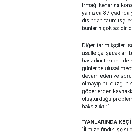
Irmağı kenarına konan
yalnızca 87 çadırda 
dışından tarım işçil
bunların çok az bir 
Diğer tarım işçileri
usulle çalışacakları 
hasadını takiben de 
günlerde ulusal medy
devam eden ve sorun 
olmayıp bu düzgün s
göçerlerden kaynakl
oluşturduğu probleml
haksızlıktır."
"YANLARINDA KEÇİ
"İlimize fındık işçisi 