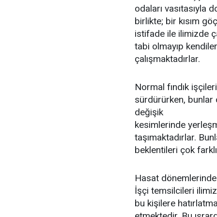
odaları vasıtasıyla d
birlikte; bir kısım gö
istifade ile ilimizde
tabi olmayıp kendiler
çalışmaktadırlar.
Normal fındık işçiler
sürdürürken, bunlar 
değişik
kesimlerinde yerleşme
taşımaktadırlar. Bun
beklentileri çok fark
Hasat dönemlerinde 
İşçi temsilcileri ili
bu kişilere hatırlat
etmektedir. Bu ısra