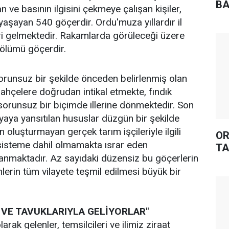
BA
 ve basının ilgisini çekmeye çalışan kişiler,
yaşayan 540 göçerdir. Ordu'muza yıllardır il
eri gelmektedir. Rakamlarda görüleceği üzere
bölümü göçerdir.
 sorunsuz bir şekilde önceden belirlenmiş olan
bahçelere doğrudan intikal etmekte, fındık
sorunsuz bir biçimde illerine dönmektedir. Son
aya yansıtılan hususlar düzgün bir şekilde
oluşturmayan gerçek tarım işçileriyle ilgili
OR
isteme dahil olmamakta ısrar eden
TA
anmaktadır. Az sayıdaki düzensiz bu göçerlerin
erin tüm vilayete teşmil edilmesi büyük bir
 VE TAVUKLARIYLA GELİYORLAR"
olarak gelenler, temsilcileri ve ilimiz ziraat