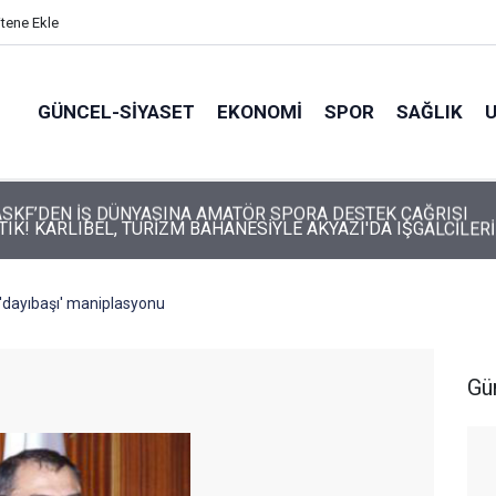
itene Ekle
GÜNCEL-SIYASET
EKONOMI
SPOR
SAĞLIK
E AKYAZI'DA IŞGALCİLERİ
UYOR!
;'dayıbaşı' maniplasyonu
Gü