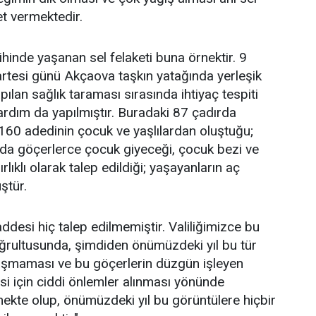
et vermektedir.
hinde yaşanan sel felaketi buna örnektir. 9
esi günü Akçaova taşkın yatağında yerleşik
ılan sağlık taraması sırasında ihtiyaç tespiti
ardım da yapılmıştır. Buradaki 87 çadırda
160 adedinin çocuk ve yaşlılardan oluştuğu;
sında göçerlerce çocuk giyeceği, çocuk bezi ve
ıklı olarak talep edildiği; yaşayanların aç
ştür.
desi hiç talep edilmemiştir. Valiliğimizce bu
ğrultusunda, şimdiden önümüzdeki yıl bu tür
luşmaması ve bu göçerlerin düzgün işleyen
si için ciddi önlemler alınması yönünde
ekte olup, önümüzdeki yıl bu görüntülere hiçbir