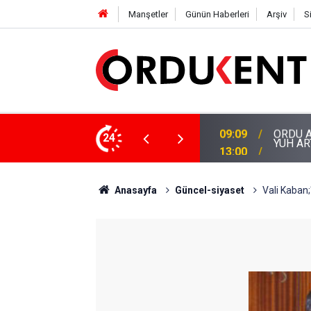
Manşetler
Günün Haberleri
Arşiv
S
YUH ARTIK! KARLIBEL, TURİZM BAHANESİYL
A AMATÖR SPORA DESTEK ÇAĞRISI
24
13:00
SAVUN
Anasayfa
Güncel-siyaset
Vali Kaban