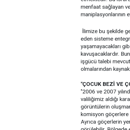
menfaat sağlayan ve 
maniplasyonlarının e
İlimize bu şekilde 
eden sisteme entegre 
yaşamayacakları gibi
kavuşacaklardır. Bun
işgücü talebi mevcu
olmalarından kaynak
"ÇOCUK BEZİ VE Ç
"2006 ve 2007 yılın
valiliğimiz aldığı ka
görüntülerin oluşmam
komisyon göçerlere 
Ayrıca göçerlerin yer
görülebilir. Bölgede 