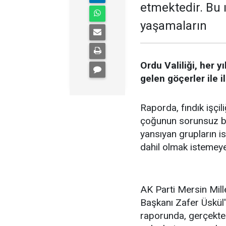
etmektedir. Bu 
yaşamaların
Ordu Valiliği, her 
gelen göçerler ile il
Raporda, fındık işçi
çoğunun sorunsuz bi
yansıyan grupların i
dahil olmak istemeyen
AK Parti Mersin Mil
Başkanı Zafer Üskül'
raporunda, gerçekten