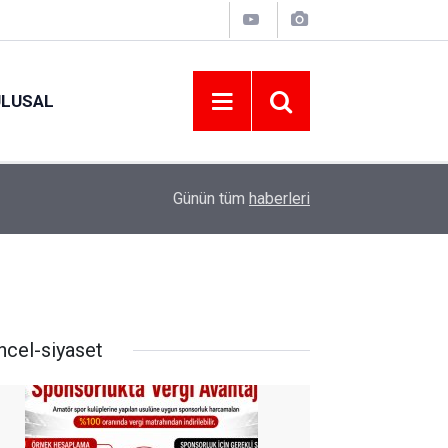
ULUSAL
11:53
ORDU’NUN HAFTALIK GÜVENLİK RAPORU AÇI
Günün tüm
haberleri
ncel-siyaset