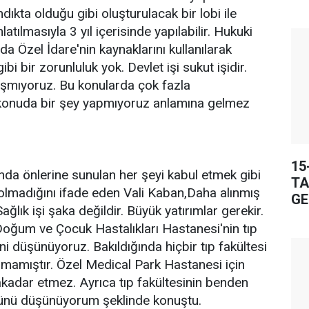
Fındıkta olduğu gibi oluşturulacak bir lobi ile
atılmasıyla 3 yıl içerisinde yapılabilir. Hukuki
da Özel İdare'nin kaynaklarını kullanılarak
bi bir zorunluluk yok. Devlet işi sukut işidir.
aşmıyoruz. Bu konularda çok fazla
onuda bir şey yapmıyoruz anlamına gelmez
15
nda önlerine sunulan her şeyi kabul etmek gibi
TA
 olmadığını ifade eden Vali Kaban,Daha alınmış
GE
ağlık işi şaka değildir. Büyük yatırımlar gerekir.
Doğum ve Çocuk Hastalıkları Hastanesi'nin tıp
ni düşünüyoruz. Bakıldığında hiçbir tıp fakültesi
amamıştır. Özel Medical Park Hastanesi için
akadar etmez. Ayrıca tıp fakültesinin benden
ünü düşünüyorum şeklinde konuştu.