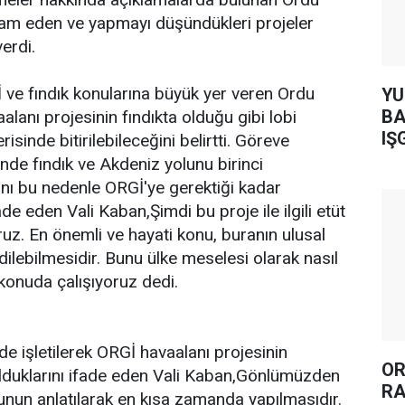
vam eden ve yapmayı düşündükleri projeler
verdi.
e fındık konularına büyük yer veren Ordu
YUH AR
BA
aalanı projesinin fındıkta olduğu gibi lobi
IŞ
erisinde bitirilebileceğini belirtti. Göreve
sinde fındık ve Akdeniz yolunu birinci
rını bu nedenle ORGİ'ye gerektiği kadar
ade eden Vali Kaban,Şimdi bu proje ile ilgili etüt
ruz. En önemli ve hayati konu, buranın ulusal
dilebilmesidir. Bunu ülke meselesi olarak nasıl
 konuda çalışıyoruz dedi.
ilde işletilerek ORGİ havaalanı projesinin
OR
 olduklarını ifade eden Vali Kaban,Gönlümüzden
RA
nun anlatılarak en kısa zamanda yapılmasıdır.