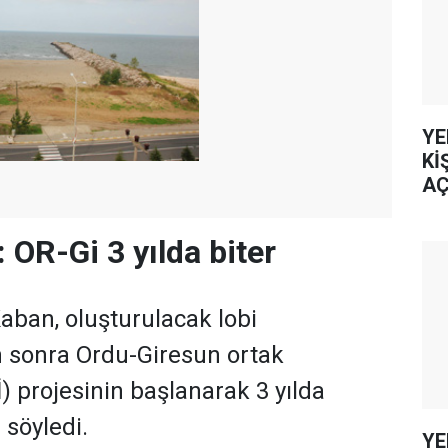
YE
Kİ
AÇ
 OR-Gi 3 yılda biter
Kaban, oluşturulacak lobi
n sonra Ordu-Giresun ortak
) projesinin başlanarak 3 yılda
i söyledi.
YE