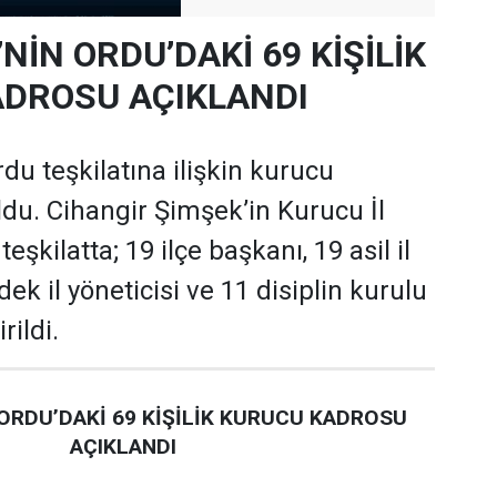
’NİN ORDU’DAKİ 69 KİŞİLİK
DROSU AÇIKLANDI
rdu teşkilatına ilişkin kurucu
oldu. Cihangir Şimşek’in Kurucu İl
şkilatta; 19 ilçe başkanı, 19 asil il
dek il yöneticisi ve 11 disiplin kurulu
rildi.
 ORDU’DAKİ 69 KİŞİLİK KURUCU KADROSU
AÇIKLANDI