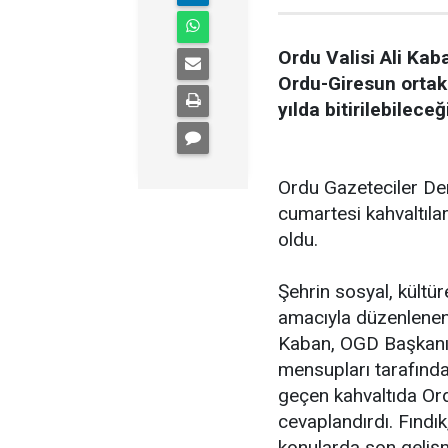
Ordu Valisi Ali Kab
Ordu-Giresun ortak
yılda bitirilebileceğ
Ordu Gazeteciler Der
cumartesi kahvaltıla
oldu.
Şehrin sosyal, kültü
amacıyla düzenlenen 
Kaban, OGD Başkanı 
mensupları tarafında
geçen kahvaltıda Ordu
cevaplandırdı. Fındık
konularda son geliş