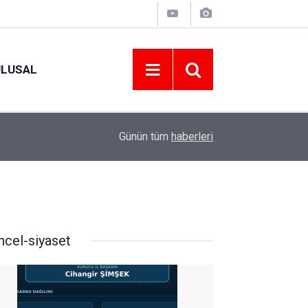
ULUSAL
09:09
ORDU ASKF’DEN İŞ DÜNYASINA AMATÖR SPO
Günün tüm
haberleri
ncel-siyaset