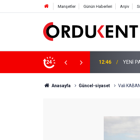
Manşetler
Günün Haberleri
Arşiv
S
 KİŞİLİK KURUCU KADROSU AÇIKLANDI
24
12:22
YENİ P
Anasayfa
Güncel-siyaset
Vali KABAN: