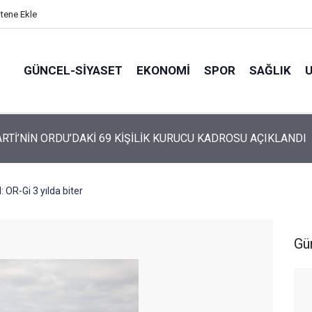
itene Ekle
GÜNCEL-SIYASET
EKONOMI
SPOR
SAĞLIK
ARTİ ALTINORDU’DA KURUCU YÖNETİMİNİ AÇIKLADI
 OR-Gi 3 yılda biter
Gü