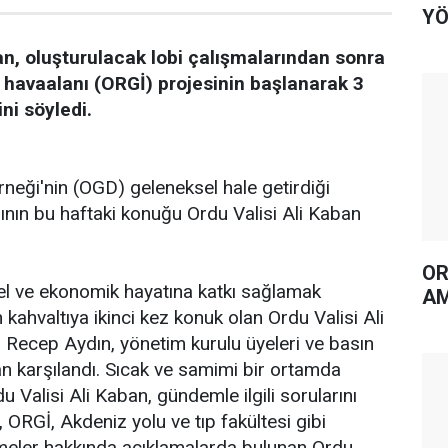
YÖ
an, oluşturulacak lobi çalışmalarından sonra
 havaalanı (ORGİ) projesinin başlanarak 3
ini söyledi.
neği'nin (OGD) geleneksel hale getirdiği
rının bu haftaki konuğu Ordu Valisi Ali Kaban
OR
rel ve ekonomik hayatına katkı sağlamak
AM
kahvaltıya ikinci kez konuk olan Ordu Valisi Ali
Recep Aydın, yönetim kurulu üyeleri ve basın
n karşılandı. Sıcak ve samimi bir ortamda
 Valisi Ali Kaban, gündemle ilgili sorularını
, ORGİ, Akdeniz yolu ve tıp fakültesi gibi
meler hakkında açıklamalarda bulunan Ordu