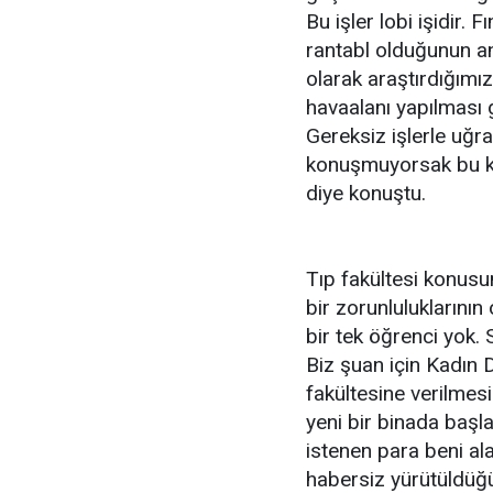
Bu işler lobi işidir. 
rantabl olduğunun anl
olarak araştırdığımız
havaalanı yapılması gi
Gereksiz işlerle uğr
konuşmuyorsak bu k
diye konuştu.
Tıp fakültesi konusu
bir zorunluluklarının
bir tek öğrenci yok. S
Biz şuan için Kadın 
fakültesine verilmesi
yeni bir binada başl
istenen para beni al
habersiz yürütüldüğ