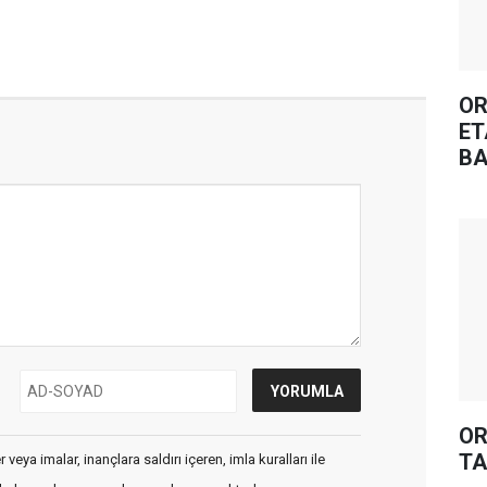
OR
ET
BA
OR
TA
veya imalar, inançlara saldırı içeren, imla kuralları ile