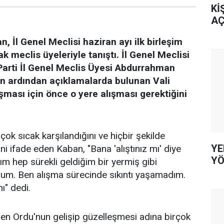
Kİ
AÇ
n, İl Genel Meclisi haziran ayı ilk birleşim
ak meclis üyeleriyle tanıştı. İl Genel Meclisi
Parti İl Genel Meclis Üyesi Abdurrahman
n ardından açıklamalarda bulunan Vali
şması için önce o yere alışması gerektiğini
çok sıcak karşılandığını ve hiçbir şekilde
YE
i ifade eden Kaban, "Bana 'alıştınız mı' diye
YÖ
 hep sürekli geldiğim bir yermiş gibi
rum. Ben alışma sürecinde sıkıntı yaşamadım.
ı" dedi.
ren Ordu'nun gelişip güzelleşmesi adına birçok