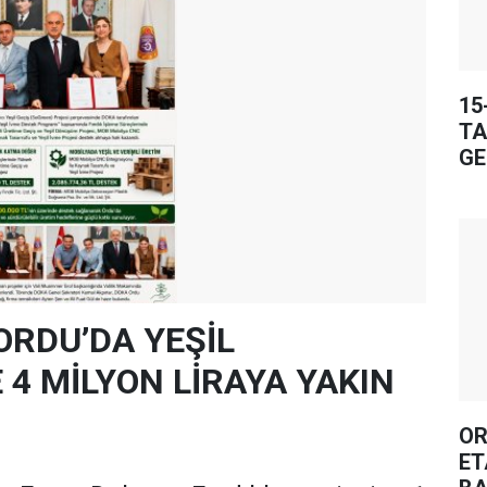
15
TA
GE
ORDU’DA YEŞİL
4 MİLYON LİRAYA YAKIN
OR
ET