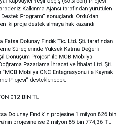
al Kapsayıcı Yeşil Geçiş (SoGreen) Projesi
adeniz Kalkınma Ajansı tarafından yürütülen
e Destek Programı” sonuçlandı. Ordu’dan
en iki proje destek almaya hak kazandı.
atsa Dolunay Fındık Tic. Ltd. Şti. tarafından
İşleme Süreçlerinde Yüksek Katma Değerli
şil Dönüşüm Projesi” ile MOB Mobilya
oğrama Pazarlama İhracat ve İthalat Ltd. Şti.
ilen “MOB Mobilya CNC Entegrasyonu ile Kaynak
vme Projesi” desteklenecek.
YON 912 BİN TL
sa Dolunay Fındık’ın projesine 1 milyon 826 bin
’nın projesine ise 2 milyon 85 bin 774,36 TL