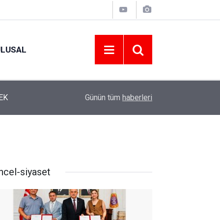
ULUSAL
12:22
YENİ PARTİ ALTINORDU’DA KURUCU YÖNETİMİ
Günün tüm
haberleri
ncel-siyaset