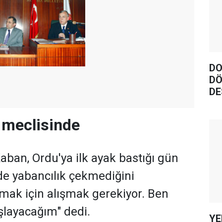
DO
DÖ
DE
l meclisinde
Kaban, Ordu'ya ilk ayak bastığı gün
lde yabancılık çekmediğini
şmak için alışmak gerekiyor. Ben
şlayacağım" dedi.
YE