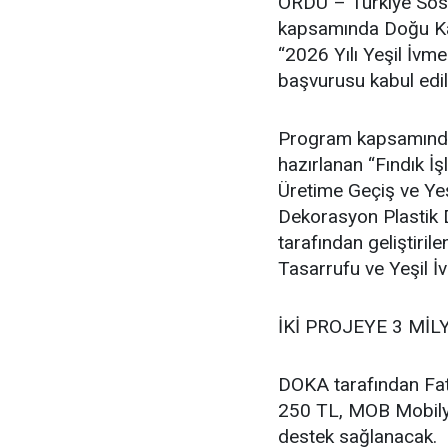
ORDU – Türkiye Sosy
kapsamında Doğu Kar
“2026 Yılı Yeşil İvm
başvurusu kabul edil
Program kapsamında F
hazırlanan “Fındık 
Üretime Geçiş ve Ye
Dekorasyon Plastik D
tarafından geliştir
Tasarrufu ve Yeşil İ
İKİ PROJEYE 3 MİL
DOKA tarafından Fat
250 TL, MOB Mobilya
destek sağlanacak.