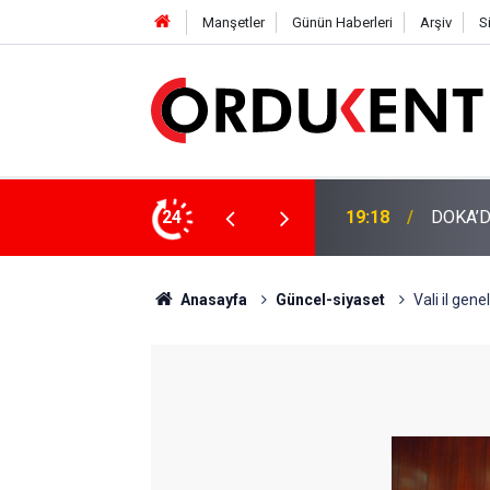
Manşetler
Günün Haberleri
Arşiv
S
NÜŞÜME 4 MİLYON LİRAYA YAKIN DESTEK
24
12:46
YENİ P
Anasayfa
Güncel-siyaset
Vali il gen