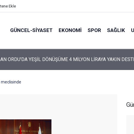
itene Ekle
GÜNCEL-SIYASET
EKONOMI
SPOR
SAĞLIK
ARTİ’NİN ORDU’DAKİ 69 KİŞİLİK KURUCU KADROSU AÇIKLANDI
el meclisinde
Gü