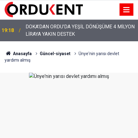
YENİ PARTİ’NİN ORDU’DAKİ 69 KİŞİLİK KURUCU
12:46
KADROSU AÇIKLANDI
Anasayfa
Güncel-siyaset
Ünye'nin yarısı devlet
yardımı almış