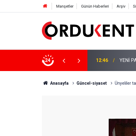
Manşetler
Günün Haberleri
Arşiv
S
 KİŞİLİK KURUCU KADROSU AÇIKLANDI
24
12:22
YENİ P
Anasayfa
Güncel-siyaset
Ünyeliler ta