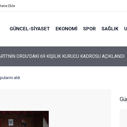
itene Ekle
GÜNCEL-SIYASET
EKONOMI
SPOR
SAĞLIK
ARTİ ALTINORDU’DA KURUCU YÖNETİMİNİ AÇIKLADI
pularını aldı
Gü