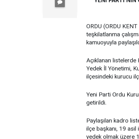
YENİ PARTİ’NİN
ORDU (ORDU KENT GA
teşkilatlanma çalış
kamuoyuyla paylaşıld
Açıklanan listelerde 
Yedek İl Yönetimi, K
ilçesindeki kurucu ilç
Yeni Parti Ordu Kuru
getirildi.
Paylaşılan kadro lis
ilçe başkanı, 19 asil i
yedek olmak üzere 11