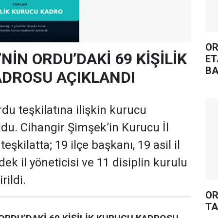
OR
’NİN ORDU’DAKİ 69 KİŞİLİK
ET
BA
DROSU AÇIKLANDI
rdu teşkilatına ilişkin kurucu
oldu. Cihangir Şimşek’in Kurucu İl
şkilatta; 19 ilçe başkanı, 19 asil il
dek il yöneticisi ve 11 disiplin kurulu
rildi.
OR
TA