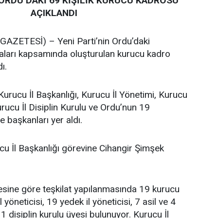
 ORDU’DAKİ 69 KİŞİLİK KURUCU KADROSU
AÇIKLANDI
ZETESİ) – Yeni Parti’nin Ordu’daki
maları kapsamında oluşturulan kurucu kadro
ı.
Kurucu İl Başkanlığı, Kurucu İl Yönetimi, Kurucu
urucu İl Disiplin Kurulu ve Ordu’nun 19
e başkanları yer aldı.
cu İl Başkanlığı görevine Cihangir Şimşek
tesine göre teşkilat yapılanmasında 19 kurucu
l yöneticisi, 19 yedek il yöneticisi, 7 asil ve 4
 disiplin kurulu üyesi bulunuyor. Kurucu İl