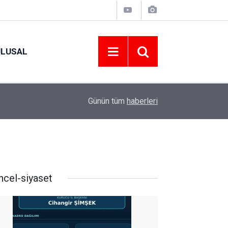
ULUSAL
09:09
ORDU ASKF’DEN İŞ DÜNYASINA AMATÖR SPO
Günün tüm
haberleri
ncel-siyaset