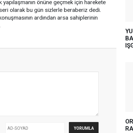
 yapılaşmanın önüne geçmek için harekete
seri olarak bu gün sizlerle beraberiz dedi.
konuşmasının ardından arsa sahiplerinin
.
YUH AR
BA
IŞ
OR
RA