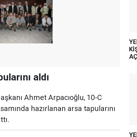
YE
Kİ
AÇ
pularını aldı
Başkanı Ahmet Arpacıoğlu, 10-C
samında hazırlanan arsa tapularını
tı.
YE