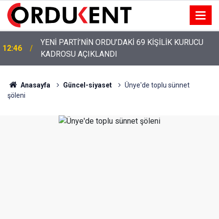
YENİ PARTİ’NİN ORDU’DAKİ 69 KİŞİLİK KURUCU
12:46
KADROSU AÇIKLANDI
YENİ PARTİ ALTINORDU’DA KURUCU YÖNETİMİNİ
12:22
AÇIKLADI
Anasayfa
Güncel-siyaset
Ünye'de toplu sünnet
şöleni