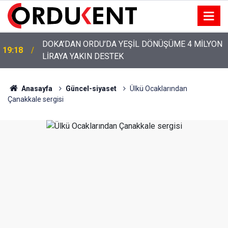
YENİ PARTİ’NİN ORDU’DAKİ 69 KİŞİLİK KURUCU
12:46
KADROSU AÇIKLANDI
Anasayfa
Güncel-siyaset
Ülkü Ocaklarından
Çanakkale sergisi