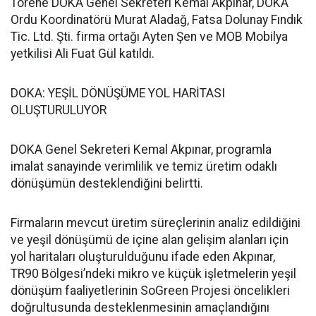
Törene DOKA Genel Sekreteri Kemal Akpınar, DOKA
Ordu Koordinatörü Murat Aladağ, Fatsa Dolunay Fındık
Tic. Ltd. Şti. firma ortağı Ayten Şen ve MOB Mobilya
yetkilisi Ali Fuat Gül katıldı.
DOKA: YEŞİL DÖNÜŞÜME YOL HARİTASI
OLUŞTURULUYOR
DOKA Genel Sekreteri Kemal Akpınar, programla
imalat sanayinde verimlilik ve temiz üretim odaklı
dönüşümün desteklendiğini belirtti.
Firmaların mevcut üretim süreçlerinin analiz edildiğini
ve yeşil dönüşümü de içine alan gelişim alanları için
yol haritaları oluşturulduğunu ifade eden Akpınar,
TR90 Bölgesi’ndeki mikro ve küçük işletmelerin yeşil
dönüşüm faaliyetlerinin SoGreen Projesi öncelikleri
doğrultusunda desteklenmesinin amaçlandığını