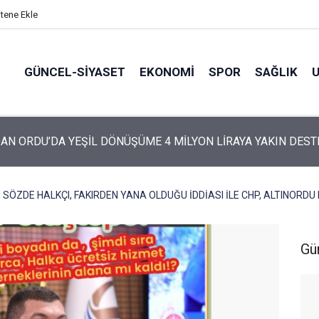
itene Ekle
GÜNCEL-SIYASET
EKONOMI
SPOR
SAĞLIK
ARTİ’NİN ORDU’DAKİ 69 KİŞİLİK KURUCU KADROSU AÇIKLANDI
SÖZDE HALKÇI, FAKIRDEN YANA OLDUĞU İDDİASI İLE CHP, ALTINORDU I
Gü