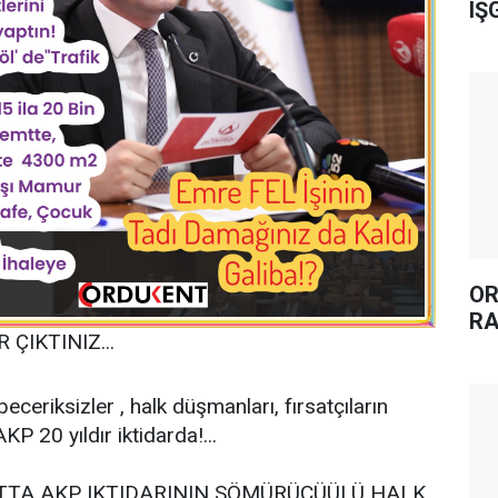
IŞ
OR
RA
ÇIKTINIZ...
beceriksizler , halk düşmanları, fırsatçıların
P 20 yıldır iktidarda!...
ATTA AKP IKTIDARININ SÖMÜRÜCÜÜLÜ HALK