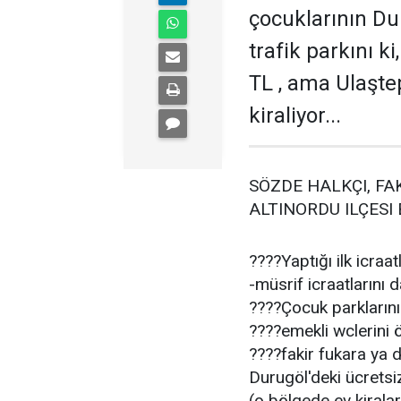
çocuklarının Dur
trafik parkını k
TL , ama Ulaşte
kiraliyor...
SÖZDE HALKÇI, FA
ALTINORDU ILÇESI 
????Yaptığı ilk icraatl
-müsrif icraatlarını
????Çocuk parkların
????emekli wclerini 
????fakir fukara ya da
Durugöl'deki ücretsiz 
(o bölgede ev kirala