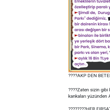
????AKP DEN BETER 
????Zaten sizin gibi 
kankaları yüzünden AK
????????HER FIRS