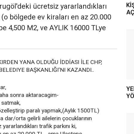
Kİ
ugöl'deki ücretsiz yararlandıkları
AÇ
i, (o bölgede ev kiraları en az 20.000
pe 4,500 M2, ve AYLIK 16000 TLye
KIRDEN YANA OLDUĞU İDDİASI İLE CHP,
BELEDIYE BAŞKANLIĞI'NI KAZANDI..
ar,
YE
 daha sonra aktaracagim-
YÖ
ı satmak,
özelleştirip paralı yapmak,(Aylık 1500TL)
 dar/orta gelirli ailelerin çocuklarının
yararlandıkları trafik parkını ki,
rı en az 20.000 TL , ama Ulaştepe