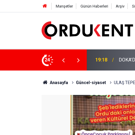
Manşetler
Günün Haberleri
Arşiv
S
NÜŞÜME 4 MİLYON LİRAYA YAKIN DESTEK
24
12:46
YENİ P
Anasayfa
Güncel-siyaset
ULAŞ TEPE 