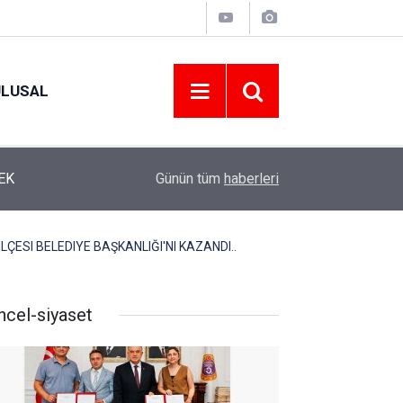
ULUSAL
12:22
YENİ PARTİ ALTINORDU’DA KURUCU YÖNETİMİ
Günün tüm
haberleri
LÇESI BELEDIYE BAŞKANLIĞI'NI KAZANDI..
ncel-siyaset