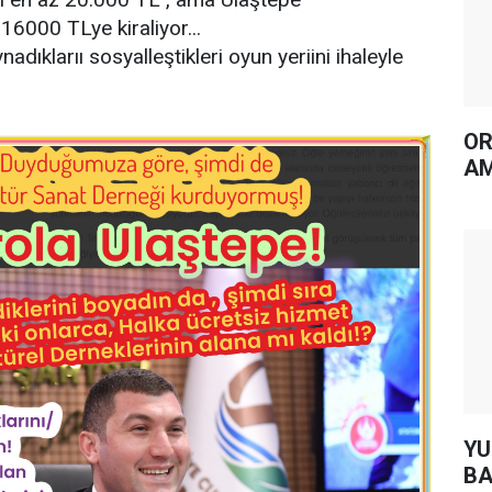
6000 TLye kiraliyor...
adıklarıı sosyalleştikleri oyun yeriini ihaleyle
OR
AM
YUH AR
BA