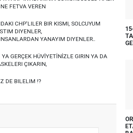
INE FETVA VEREN
DAKI CHP'LILER BIR KISMI, SOLCUYUM
15
STIM DIYENLER,
TA
 INSANLARDAN YANAYIM DIYENLER..
GE
, YA GERÇEK HÜVİYETİNİZLE GIRIN YA DA
SKELERI ÇIKARIN,
Z DE BILELIM !?
OR
ET