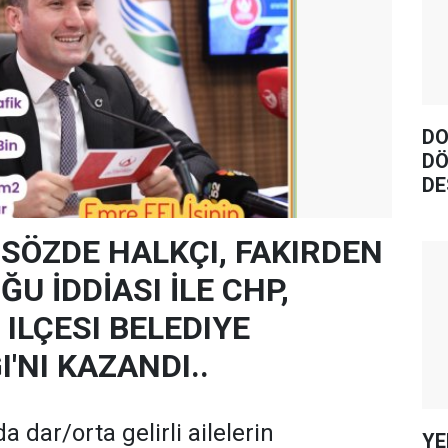
DO
DÖ
DE
 SÖZDE HALKÇI, FAKIRDEN
U İDDİASI İLE CHP,
ILÇESI BELEDIYE
'NI KAZANDI..
a dar/orta gelirli ailelerin
YE