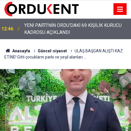
YENİ PARTİ ALTINORDU’DA KURUCU YÖNETİMİNİ
12:22
AÇIKLADI
Anasayfa
Güncel-siyaset
ULAŞ BAŞGAN ALIŞTI KAZ
ETİNE! Gitti çocukların parkı ve yeşil alanları ...