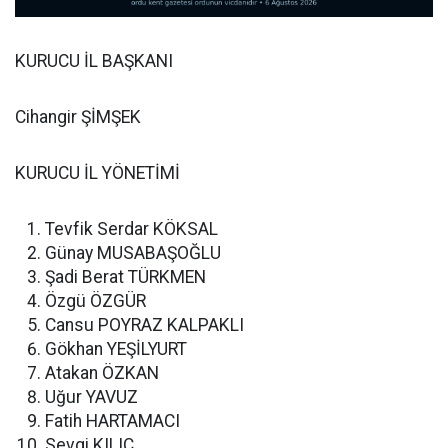
KURUCU İL BAŞKANI
Cihangir ŞİMŞEK
KURUCU İL YÖNETİMİ
Tevfik Serdar KÖKSAL
Günay MUSABAŞOĞLU
Şadi Berat TÜRKMEN
Özgü ÖZGÜR
Cansu POYRAZ KALPAKLI
Gökhan YEŞİLYURT
Atakan ÖZKAN
Uğur YAVUZ
Fatih HARTAMACI
Sevgi KILIÇ