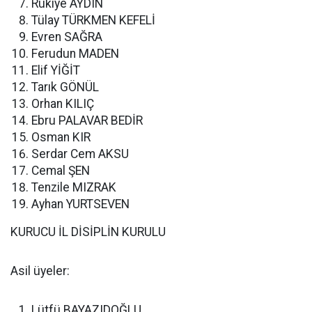
Rukiye AYDIN
Tülay TÜRKMEN KEFELİ
Evren SAĞRA
Ferudun MADEN
Elif YİĞİT
Tarık GÖNÜL
Orhan KILIÇ
Ebru PALAVAR BEDİR
Osman KIR
Serdar Cem AKSU
Cemal ŞEN
Tenzile MIZRAK
Ayhan YURTSEVEN
KURUCU İL DİSİPLİN KURULU
Asil üyeler:
Lütfü BAYAZIDOĞLU