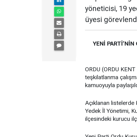
yöneticisi, 19 ye
üyesi görevlendi
YENİ PARTİ’NİN
ORDU (ORDU KENT GA
teşkilatlanma çalış
kamuoyuyla paylaşıld
Açıklanan listelerde 
Yedek İl Yönetimi, K
ilçesindeki kurucu ilç
Yeni Parti Ordu Kuru