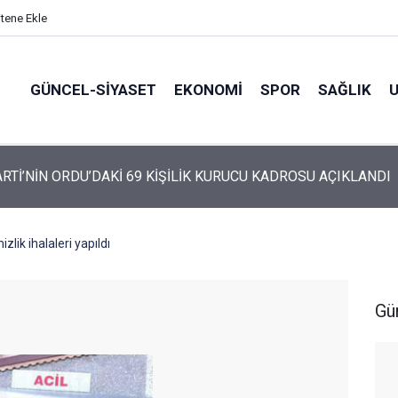
itene Ekle
GÜNCEL-SIYASET
EKONOMI
SPOR
SAĞLIK
ARTİ ALTINORDU’DA KURUCU YÖNETİMİNİ AÇIKLADI
zlik ihalaleri yapıldı
Gü