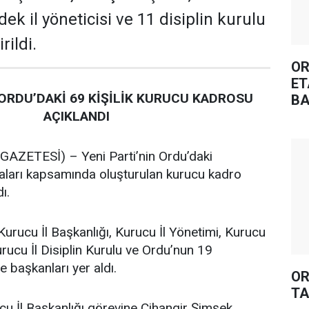
dek il yöneticisi ve 11 disiplin kurulu
rildi.
OR
ET
 ORDU’DAKİ 69 KİŞİLİK KURUCU KADROSU
BA
AÇIKLANDI
ZETESİ) – Yeni Parti’nin Ordu’daki
maları kapsamında oluşturulan kurucu kadro
ı.
Kurucu İl Başkanlığı, Kurucu İl Yönetimi, Kurucu
urucu İl Disiplin Kurulu ve Ordu’nun 19
e başkanları yer aldı.
OR
TA
cu İl Başkanlığı görevine Cihangir Şimşek