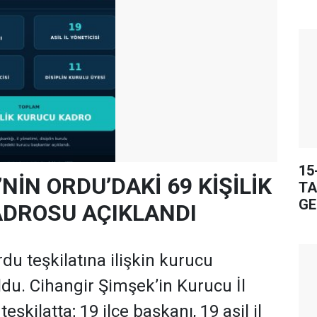
15
’NİN ORDU’DAKİ 69 KİŞİLİK
TA
GE
DROSU AÇIKLANDI
rdu teşkilatına ilişkin kurucu
oldu. Cihangir Şimşek’in Kurucu İl
şkilatta; 19 ilçe başkanı, 19 asil il