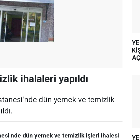
YE
Kİ
AÇ
lik ihalaleri yapıldı
stanesi'nde dün yemek ve temizlik
ıldı.
si'nde dün yemek ve temizlik işleri ihalesi
YE