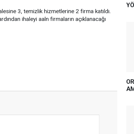
YÖ
esine 3, temizlik hizmetlerine 2 firma katıldı.
rdından ihaleyi aaln firmaların açıklanacağı
OR
AM