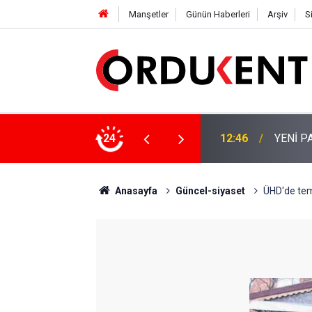
Manşetler
Günün Haberleri
Arşiv
S
 KİŞİLİK KURUCU KADROSU AÇIKLANDI
24
12:22
YENİ P
Anasayfa
Güncel-siyaset
ÜHD'de temi