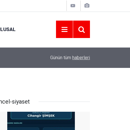
ULUSAL
09:09
ORDU ASKF’DEN İŞ DÜNYASINA AMATÖR SPO
Günün tüm
haberleri
ncel-siyaset