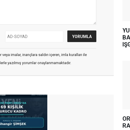
YUH AR
BA
IŞ
veya imalar, inançlara saldırı içeren, imla kuralları ile
flerle yazılmış yorumlar onaylanmamaktadır.
OR
RA