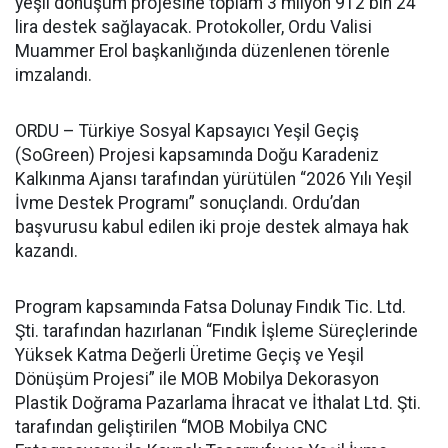
yeşil dönüşüm projesine toplam 3 milyon 912 bin 24
lira destek sağlayacak. Protokoller, Ordu Valisi
Muammer Erol başkanlığında düzenlenen törenle
imzalandı.
ORDU – Türkiye Sosyal Kapsayıcı Yeşil Geçiş
(SoGreen) Projesi kapsamında Doğu Karadeniz
Kalkınma Ajansı tarafından yürütülen “2026 Yılı Yeşil
İvme Destek Programı” sonuçlandı. Ordu’dan
başvurusu kabul edilen iki proje destek almaya hak
kazandı.
Program kapsamında Fatsa Dolunay Fındık Tic. Ltd.
Şti. tarafından hazırlanan “Fındık İşleme Süreçlerinde
Yüksek Katma Değerli Üretime Geçiş ve Yeşil
Dönüşüm Projesi” ile MOB Mobilya Dekorasyon
Plastik Doğrama Pazarlama İhracat ve İthalat Ltd. Şti.
tarafından geliştirilen “MOB Mobilya CNC