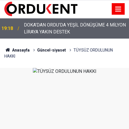
YENİ PARTİ’NİN ORDU’DAKİ 69 KİŞİLİK KURUCU
12:46
KADROSU AÇIKLANDI
Anasayfa
Güncel-siyaset
TÜYSÜZ ORDULUNUN
HAKKI