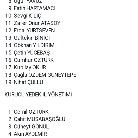
Uğur YAVUZ
Fatih HARTAMACI
Sevgi KILIÇ
Zafer Onur ATASOY
Erdal YURTSEVEN
Gültekin BİNİCİ
Gökhan YILDIRIM
Çetin YÜCEBAŞ
Cumhur ÖZTÜRK
Kubilay OKUR
Çağla ÖZDEM GÜNEYTEPE
Nihat ÇULLU
KURUCU YEDEK İL YÖNETİMİ
Cemil ÖZTÜRK
Cahit MUSABAŞOĞLU
Cüneyt GÖNÜL
Akın AYDEMİR