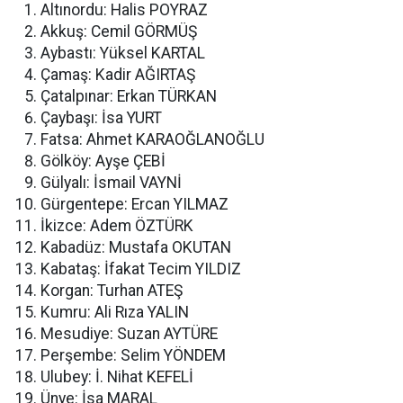
Altınordu: Halis POYRAZ
Akkuş: Cemil GÖRMÜŞ
Aybastı: Yüksel KARTAL
Çamaş: Kadir AĞIRTAŞ
Çatalpınar: Erkan TÜRKAN
Çaybaşı: İsa YURT
Fatsa: Ahmet KARAOĞLANOĞLU
Gölköy: Ayşe ÇEBİ
Gülyalı: İsmail VAYNİ
Gürgentepe: Ercan YILMAZ
İkizce: Adem ÖZTÜRK
Kabadüz: Mustafa OKUTAN
Kabataş: İfakat Tecim YILDIZ
Korgan: Turhan ATEŞ
Kumru: Ali Rıza YALIN
Mesudiye: Suzan AYTÜRE
Perşembe: Selim YÖNDEM
Ulubey: İ. Nihat KEFELİ
Ünye: İsa MARAL