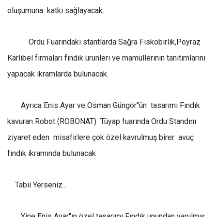
oluşumuna
katkı sağlayacak.
Ordu Fuarındaki stantlarda Sağra Fiskobirlik,Poyraz
Karlıbel firmaları fındık ürünleri ve mamüllerinin tanıtımlarını
yapacak ikramlarda bulunacak.
Ayrıca Enis Ayar ve Osman Güngör"ün
tasarımı Fındık
kavuran Robot (ROBONAT)
Tüyap fuarında Ordu Standını
ziyaret eden
misafirlere çok özel kavrulmuş birer
avuç
fındık ikramında bulunacak
Tabii Yerseniz...
Yine Enis Ayar"ın özel tasarımı Fındık unundan yapılmış