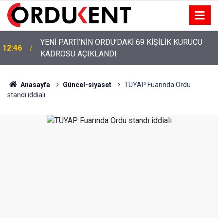
YENİ PARTİ ALTINORDU’DA KURUCU YÖNETİMİNİ
12:22
AÇIKLADI
Anasayfa
Güncel-siyaset
TÜYAP Fuarında Ordu
standı iddialı