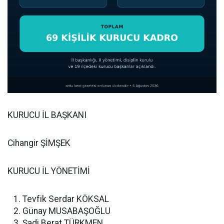
KURUCU İL BAŞKANI
Cihangir ŞİMŞEK
KURUCU İL YÖNETİMİ
Tevfik Serdar KÖKSAL
Günay MUSABAŞOĞLU
Şadi Berat TÜRKMEN