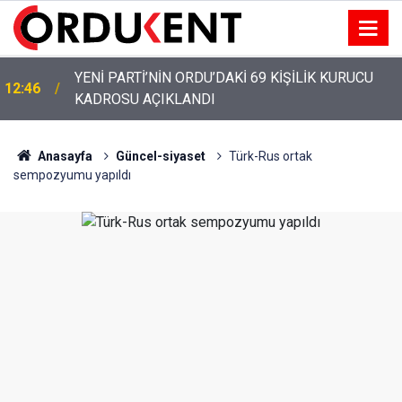
YENİ PARTİ ALTINORDU’DA KURUCU YÖNETİMİNİ
12:22
AÇIKLADI
Anasayfa
Güncel-siyaset
Türk-Rus ortak
sempozyumu yapıldı