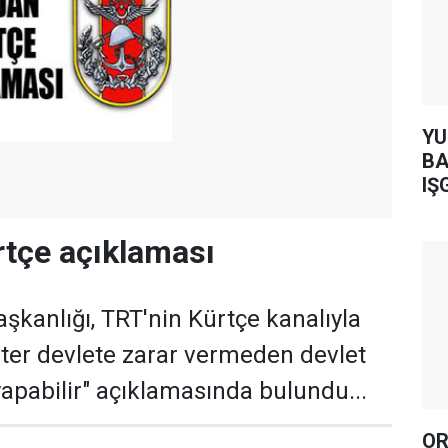
YUH AR
BA
IŞ
tçe açıklaması
kanlığı, TRT'nin Kürtçe kanalıyla
Üniter devlete zarar vermeden devlet
yapabilir" açıklamasında bulundu...
OR