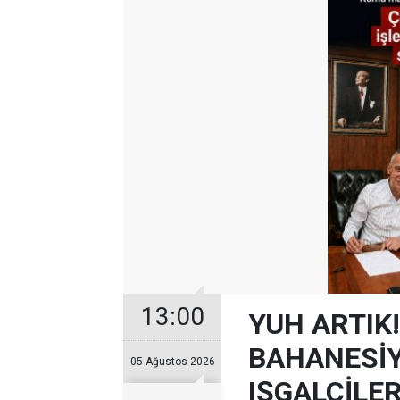
13:00
YUH ARTIK!
BAHANESİY
05 Ağustos 2026
IŞGALCİLE