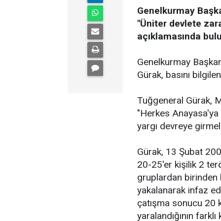
Genelkurmay Başkanl
"Üniter devlete zar
açıklamasında bul
Genelkurmay Başkanl
Gürak, basını bilgile
Tuğgeneral Gürak, Mec
"Herkes Anayasa'ya g
yargı devreye girmeli
Gürak, 13 Şubat 200
20-25'er kişilik 2 t
gruplardan birinden 
yakalanarak infaz ed
çatışma sonucu 20 ka
yaralandığının farklı 