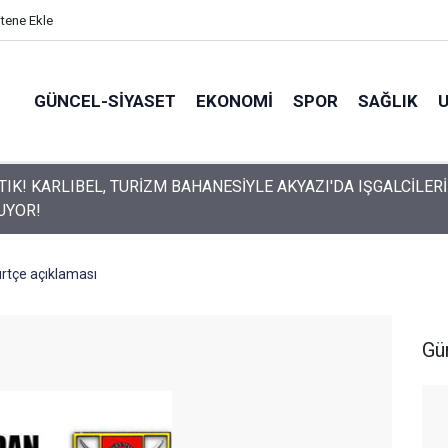
itene Ekle
GÜNCEL-SIYASET
EKONOMI
SPOR
SAĞLIK
UN HAFTALIK GÜVENLİK RAPORU AÇIKLANDI
rtçe açıklaması
Gü