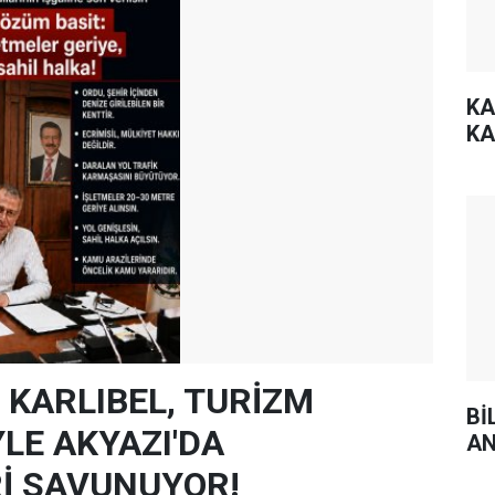
KA
KA
 KARLIBEL, TURİZM
Bİ
LE AKYAZI'DA
AN
Rİ SAVUNUYOR!