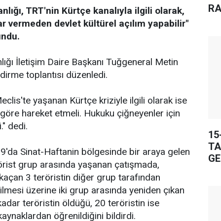
RA
ığı, TRT'nin Kürtçe kanalıyla ilgili olarak,
ar vermeden devlet kültürel açılım yapabilir"
undu.
ığı İletişim Daire Başkanı Tuğgeneral Metin
ndirme toplantısı düzenledi.
lis'te yaşanan Kürtçe kriziyle ilgili olarak ise
öre hareket etmeli. Hukuku çiğneyenler için
." dedi.
15
TA
9'da Sinat-Haftanin bölgesinde bir araya gelen
GE
erörist grup arasında yaşanan çatışmada,
kaçan 3 teröristin diğer grup tarafından
ilmesi üzerine iki grup arasında yeniden çıkan
dar teröristin öldüğü, 20 teröristin ise
kaynaklardan öğrenildiğini bildirdi.