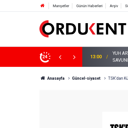
Manşetler
Günün Haberleri
Arşiv
S
24
11:53
ORDU’N
Anasayfa
Güncel-siyaset
TSK'dan Kü