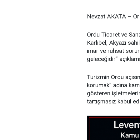
Nevzat AKATA – Ord
Ordu Ticaret ve San
Karlıbel, Akyazı sahi
imar ve ruhsat sorun
geleceğidir” açıklam
Turizmin Ordu açısın
korumak” adına kamuya
gösteren işletmeleri
tartışmasız kabul ed