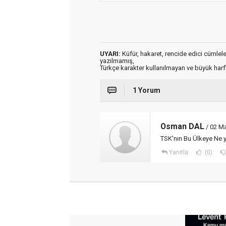
UYARI:
Küfür, hakaret, rencide edici cümleler 
yazılmamış,
Türkçe karakter kullanılmayan ve büyük har
1 Yorum
Osman DAL
/ 02 Ma
TSK'nın Bu Ülkeye Ne 
Yanıtla
(0)