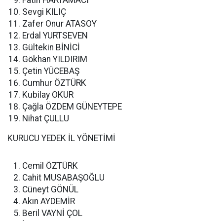
Fatih HARTAMACI
Sevgi KILIÇ
Zafer Onur ATASOY
Erdal YURTSEVEN
Gültekin BİNİCİ
Gökhan YILDIRIM
Çetin YÜCEBAŞ
Cumhur ÖZTÜRK
Kubilay OKUR
Çağla ÖZDEM GÜNEYTEPE
Nihat ÇULLU
KURUCU YEDEK İL YÖNETİMİ
Cemil ÖZTÜRK
Cahit MUSABAŞOĞLU
Cüneyt GÖNÜL
Akın AYDEMİR
Beril VAYNİ ÇOL