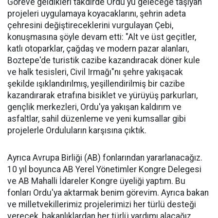
Göreve geldikleri takdirde Ordu'yu geleceğe taşıyan
projeleri uygulamaya koyacaklarını, şehrin adeta
çehresini değiştireceklerini vurgulayan Çebi,
konuşmasına şöyle devam etti: "Alt ve üst geçitler,
katlı otoparklar, çağdaş ve modern pazar alanları,
Boztepe'de turistik cazibe kazandıracak döner kule
ve halk tesisleri, Civil Irmağı"nı şehre yakışacak
şekilde ışıklandırılmış, yeşillendirilmiş bir cazibe
kazandırarak etrafına bisiklet ve yürüyüş parkurları,
gençlik merkezleri, Ordu'ya yakışan kaldırım ve
asfaltlar, sahil düzenleme ve yeni kumsallar gibi
projelerle Orduluların karşısına çıktık.
Ayrıca Avrupa Birliği (AB) fonlarından yararlanacağız.
10 yıl boyunca AB Yerel Yönetimler Kongre Delegesi
ve AB Mahalli İdareler Kongre üyeliği yaptım. Bu
fonları Ordu'ya aktarmak benim görevim. Ayrıca bakan
ve milletvekillerimiz projelerimizi her türlü desteği
verecek, bakanlıklardan her türlü yardımı alacağız.