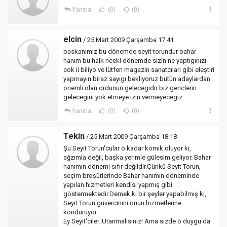
Yanıtla
(0)
(0)
elcin
/ 25 Mart 2009 Çarşamba 17:41
baskanımız bu dönemde seyit torundur bahar
hanım bu halk nceki dönemde sizin ne yaptıgınızı
cok ii biliyo ve lütfen magazin sanatcıları gibi eleştiri
yapmayın biraz sayıgı bekliyoruz bütün adaylardan
önemli olan ordunun gelecegidir biz genclerin
gelecegini yok etmeye izin vermeyecegiz
Yanıtla
(0)
(0)
Tekin
/ 25 Mart 2009 Çarşamba 18:18
Şu Seyit Torun'cular o kadar komik oluyor ki,
ağzımla değil, başka yerimle gülesim geliyor. Bahar
hanımın dönemi sıfır değildir.Çünkü Seyit Torun,
seçim broşürlerinde Bahar hanımın döneminde
yapılan hizmetleri kendisi yapmış gibi
göstermektedir.Demek ki bir şeyler yapabilmiş ki,
Seyit Torun güvercinini onun hizmetlerine
konduruyor.
Ey Seyit'ciler..Utanmalısınız! Ama sizde o duygu da