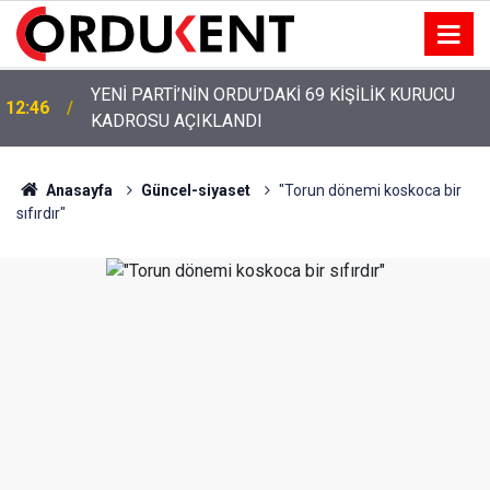
YENİ PARTİ’NİN ORDU’DAKİ 69 KİŞİLİK KURUCU
12:46
KADROSU AÇIKLANDI
Anasayfa
Güncel-siyaset
"Torun dönemi koskoca bir
sıfırdır"