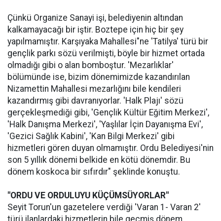
Çünkü Organize Sanayi işi, belediyenin altından
kalkamayacağı bir iştir. Boztepe için hiç bir şey
yapılmamıştır. Karşıyaka Mahallesi"ne 'Tatilya' türü bir
gençlik parkı sözü verilmişti, böyle bir hizmet ortada
olmadığı gibi o alan bomboştur. 'Mezarlıklar'
bölümünde ise, bizim dönemimizde kazandırılan
Nizamettin Mahallesi mezarlığını bile kendileri
kazandırmış gibi davranıyorlar. 'Halk Plajı' sözü
gerçekleşmediği gibi, 'Gençlik Kültür Eğitim Merkezi',
'Halk Danışma Merkezi', 'Yaşlılar İçin Dayanışma Evi',
'Gezici Sağlık Kabini', 'Kan Bilgi Merkezi' gibi
hizmetleri gören duyan olmamıştır. Ordu Belediyesi'nin
son 5 yıllık dönemi belkide en kötü dönemdir. Bu
dönem koskoca bir sıfırdır" şeklinde konuştu.
"ORDU VE ORDULUYU KÜÇÜMSÜYORLAR"
Seyit Torun'un gazetelere verdiği 'Varan 1- Varan 2'
türü ilanlardaki hizmetlerin bile geçmiş dönem