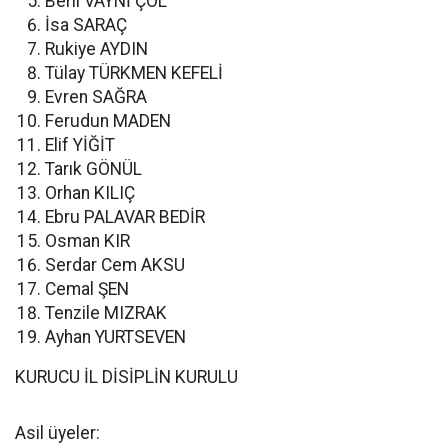
Beril VAYNİ ÇOL
İsa SARAÇ
Rukiye AYDIN
Tülay TÜRKMEN KEFELİ
Evren SAĞRA
Ferudun MADEN
Elif YİĞİT
Tarık GÖNÜL
Orhan KILIÇ
Ebru PALAVAR BEDİR
Osman KIR
Serdar Cem AKSU
Cemal ŞEN
Tenzile MIZRAK
Ayhan YURTSEVEN
KURUCU İL DİSİPLİN KURULU
Asil üyeler: