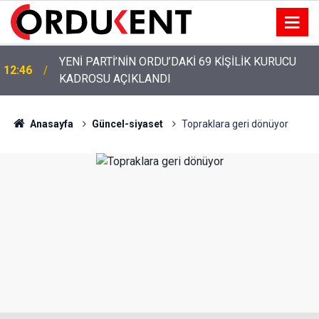
YENİ PARTİ ALTINORDU’DA KURUCU YÖNETİMİNİ
12:22
AÇIKLADI
Anasayfa
Güncel-siyaset
Topraklara geri dönüyor