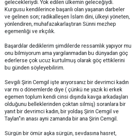
gelecekleriydi. Yok edilen ülkemin geleceğiydi.
Kurgusu kendilerince başarılı olan yaşanan darbeler
ve gelinen son; radikalleşen İslam dini, ülkeyi yöneten,
yönlendiren, muhafazakarlaştıran Sünni mezhep
egemenliği ve ırkçılık.
Başardılar dediklerim şimdilerde ressamlık yapıyor mu
onu bilmiyorum ama yargılanmadan bu dünyadan göç
ederlerse çok ucuz kurtulmuş olarak göç ettiklerini
bu günden söyleyebilirim.
Sevgili Şirin Cemgil işte arıyorsanız bir devrimci kadın
var mı o dönemlerde diye ( çünkü ne yazık ki erkek
egemen toplum kendi cinsi dışında kavga arkadaşları
olduğunu belleklerinden çoktan silmiş) soranlara bir
yanıt bir devrimci kadın, bir yoldaş Şirin Cemgil ve
Taylan"ın anası ayni zamanda bir ana Şirin Cemgil.
Sürgün bir ömür aşka sürgün, sevdasına hasret,