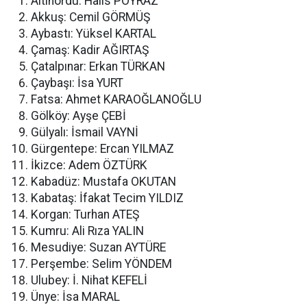
Altınordu: Halis POYRAZ
Akkuş: Cemil GÖRMÜŞ
Aybastı: Yüksel KARTAL
Çamaş: Kadir AĞIRTAŞ
Çatalpınar: Erkan TÜRKAN
Çaybaşı: İsa YURT
Fatsa: Ahmet KARAOĞLANOĞLU
Gölköy: Ayşe ÇEBİ
Gülyalı: İsmail VAYNİ
Gürgentepe: Ercan YILMAZ
İkizce: Adem ÖZTÜRK
Kabadüz: Mustafa OKUTAN
Kabataş: İfakat Tecim YILDIZ
Korgan: Turhan ATEŞ
Kumru: Ali Rıza YALIN
Mesudiye: Suzan AYTÜRE
Perşembe: Selim YÖNDEM
Ulubey: İ. Nihat KEFELİ
Ünye: İsa MARAL