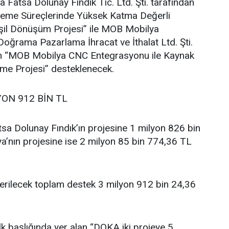
atsa Dolunay Fındık Tic. Ltd. Şti. tarafından
İşleme Süreçlerinde Yüksek Katma Değerli
şil Dönüşüm Projesi” ile MOB Mobilya
oğrama Pazarlama İhracat ve İthalat Ltd. Şti.
ilen “MOB Mobilya CNC Entegrasyonu ile Kaynak
vme Projesi” desteklenecek.
YON 912 BİN TL
sa Dolunay Fındık’ın projesine 1 milyon 826 bin
’nın projesine ise 2 milyon 85 bin 774,36 TL
verilecek toplam destek 3 milyon 912 bin 24,36
lk başlığında yer alan “DOKA iki projeye 5