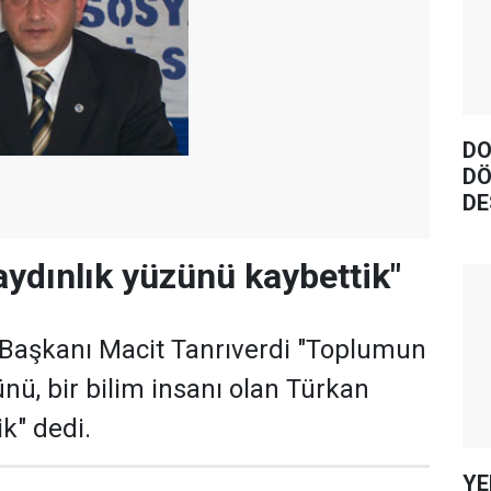
DO
DÖ
DE
ydınlık yüzünü kaybettik"
Başkanı Macit Tanrıverdi "Toplumun
ünü, bir bilim insanı olan Türkan
ik" dedi.
YE