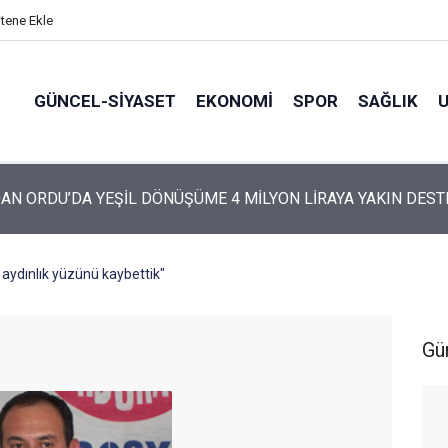
itene Ekle
GÜNCEL-SIYASET
EKONOMI
SPOR
SAĞLIK
ARTİ’NİN ORDU’DAKİ 69 KİŞİLİK KURUCU KADROSU AÇIKLANDI
aydınlık yüzünü kaybettik"
Gü