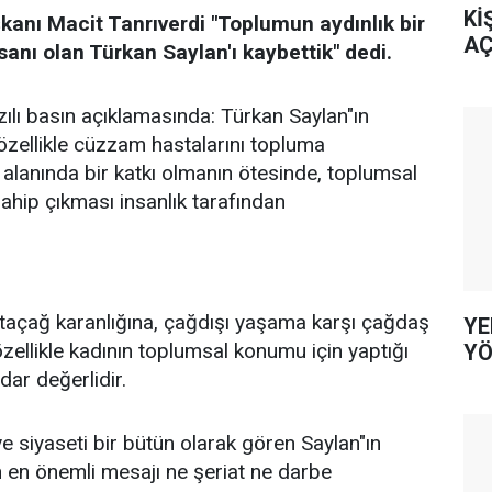
Kİ
anı Macit Tanrıverdi "Toplumun aydınlık bir
AÇ
sanı olan Türkan Saylan'ı kaybettik" dedi.
zılı basın açıklamasında: Türkan Saylan"ın
 özellikle cüzzam hastalarını topluma
 alanında bir katkı olmanın ötesinde, toplumsal
sahip çıkması insanlık tarafından
taçağ karanlığına, çağdışı yaşama karşı çağdaş
YE
ellikle kadının toplumsal konumu için yaptığı
YÖ
dar değerlidir.
 ve siyaseti bir bütün olarak gören Saylan"ın
 en önemli mesajı ne şeriat ne darbe