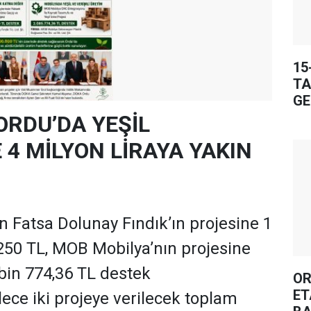
15
TA
GE
ORDU’DA YEŞİL
4 MİLYON LİRAYA YAKIN
 Fatsa Dolunay Fındık’ın projesine 1
250 TL, MOB Mobilya’nın projesine
 bin 774,36 TL destek
OR
ET
ece iki projeye verilecek toplam