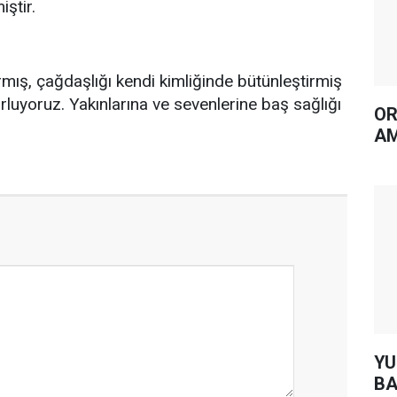
ştir.
rmış, çağdaşlığı kendi kimliğinde bütünleştirmiş
rluyoruz. Yakınlarına ve sevenlerine baş sağlığı
OR
AM
YUH AR
BA