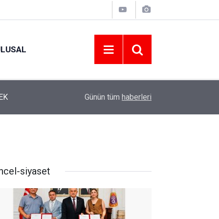
ULUSAL
12:22
YENİ PARTİ ALTINORDU’DA KURUCU YÖNETİMİ
Günün tüm
haberleri
ncel-siyaset