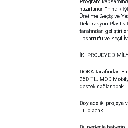
Program kapsamında F
hazırlanan “Fındık 
Üretime Geçiş ve Ye
Dekorasyon Plastik D
tarafından geliştir
Tasarrufu ve Yeşil İ
İKİ PROJEYE 3 MİL
DOKA tarafından Fat
250 TL, MOB Mobilya
destek sağlanacak.
Böylece iki projeye 
TL olacak.
Bu nedenle haberin i