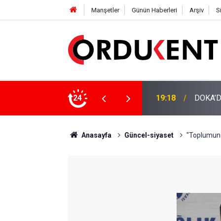
Manşetler
Günün Haberleri
Arşiv
S
NÜŞÜME 4 MİLYON LİRAYA YAKIN DESTEK
24
12:46
YENİ P
Anasayfa
Güncel-siyaset
"Toplumun 