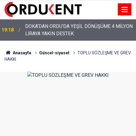
YENİ PARTİ’NİN ORDU’DAKİ 69 KİŞİLİK KURUCU
12:46
KADROSU AÇIKLANDI
Anasayfa
Güncel-siyaset
TOPLU SÖZLEŞME VE GREV
HAKKI