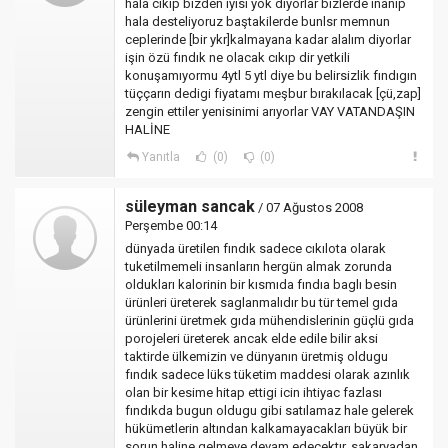
hala cıkıp bizden iyisi yok diyorlar bizlerde inanıp
hala desteliyoruz baştakilerde bunlsr memnun
ceplerinde [bir ykr]kalmayana kadar alalım diyorlar
işin özü fındık ne olacak cıkıp dir yetkili
konuşamıyormu 4ytl 5 ytl diye bu belirsizlik fındıgın
tüççarın dedigi fiyatamı meşbur bırakılacak [çü,zap]
zengin ettiler yenisinimi arıyorlar VAY VATANDAŞIN
HALİNE
Yanıtla
(0)
(0)
süleyman sancak
/ 07 Ağustos 2008
Perşembe 00:14
dünyada üretilen fındık sadece cıkılota olarak
tuketilmemeli insanların hergün almak zorunda
oldukları kalorinin bir kısmıda fındıa baglı besin
ürünleri üreterek saglanmalıdır bu tür temel gıda
ürünlerini üretmek gıda mühendislerinin güçlü gıda
porojeleri üreterek ancak elde edile bilir aksi
taktirde ülkemizin ve dünyanın üretmiş oldugu
fındık sadece lüks tüketim maddesi olarak azınlık
olan bir kesime hitap ettigi icin ihtiyac fazlası
fındıkda bugun oldugu gibi satılamaz hale gelerek
hükümetlerin altından kalkamayacakları büyük bir
sorun haline gelmeye devam edecektır. sakaryadan