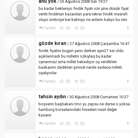
ahu yok
/ 26 Ağustos 2008 Salı 19:27
bu kadar bekleniyo fındık fiyatı icin yine düsük fiyat
verilir.fındıktan kazanılan para tekrar fındık masrafı
oluyo üreticiye kar kalmıyo ne anlamı kalıyo bu isin
Yanıtla
(0)
(0)
gözde kıran
/ 27 Ağustos 2008 Çarşamba 16:47
fındık fiyatını bugün yarın derken ayın27 ssi oldu
açıklanmadı bu milletin rızkıylaq bu kadar
oynanmaz ama millet hakediyor oy verdikleri
baskanım dedikleri şimndi nerde sadece milleti
oyalıyorlar
Yanıtla
(0)
(0)
tahsin aydın
/ 30 Ağustos 2008 Cumartesi 10:37
boşverin başbakanı tmo yu zapsu ne derse o yoksa
hamburg borsalarındaki hisseleri nasıl değer
kazanır
Yanıtla
(0)
(0)