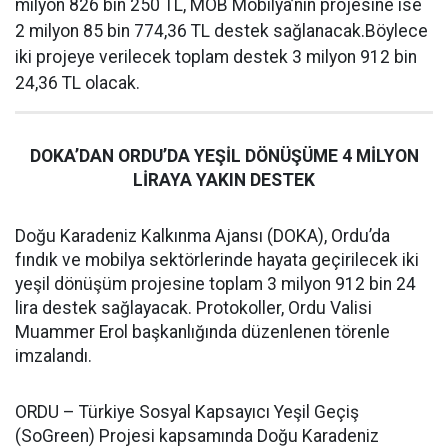
milyon 826 bin 250 TL, MOB Mobilya’nın projesine ise
2 milyon 85 bin 774,36 TL destek sağlanacak.Böylece
iki projeye verilecek toplam destek 3 milyon 912 bin
24,36 TL olacak.
DOKA’DAN ORDU’DA YEŞİL DÖNÜŞÜME 4 MİLYON
LİRAYA YAKIN DESTEK
Doğu Karadeniz Kalkınma Ajansı (DOKA), Ordu’da
fındık ve mobilya sektörlerinde hayata geçirilecek iki
yeşil dönüşüm projesine toplam 3 milyon 912 bin 24
lira destek sağlayacak. Protokoller, Ordu Valisi
Muammer Erol başkanlığında düzenlenen törenle
imzalandı.
ORDU – Türkiye Sosyal Kapsayıcı Yeşil Geçiş
(SoGreen) Projesi kapsamında Doğu Karadeniz