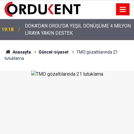
DOKA’DAN ORDU’DA YEŞİL DÖNÜŞÜME 4 MİLYON
19:18
LİRAYA YAKIN DESTEK
YENİ PARTİ’NİN ORDU’DAKİ 69 KİŞİLİK KURUCU
12:46
KADROSU AÇIKLANDI
Anasayfa
Güncel-siyaset
TMO gözaltılarında 21
tutuklama