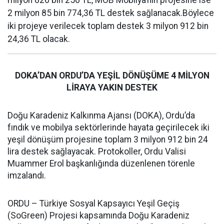
milyon 826 bin 250 TL, MOB Mobilya’nın projesine ise
2 milyon 85 bin 774,36 TL destek sağlanacak.Böylece
iki projeye verilecek toplam destek 3 milyon 912 bin
24,36 TL olacak.
DOKA’DAN ORDU’DA YEŞİL DÖNÜŞÜME 4 MİLYON
LİRAYA YAKIN DESTEK
Doğu Karadeniz Kalkınma Ajansı (DOKA), Ordu’da
fındık ve mobilya sektörlerinde hayata geçirilecek iki
yeşil dönüşüm projesine toplam 3 milyon 912 bin 24
lira destek sağlayacak. Protokoller, Ordu Valisi
Muammer Erol başkanlığında düzenlenen törenle
imzalandı.
ORDU – Türkiye Sosyal Kapsayıcı Yeşil Geçiş
(SoGreen) Projesi kapsamında Doğu Karadeniz