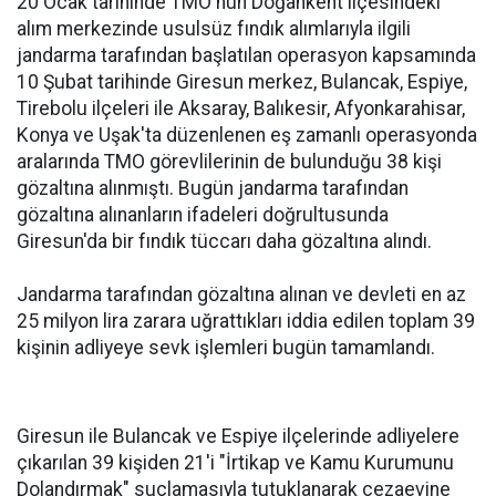
20 Ocak tarihinde TMO'nun Doğankent ilçesindeki
alım merkezinde usulsüz fındık alımlarıyla ilgili
jandarma tarafından başlatılan operasyon kapsamında
10 Şubat tarihinde Giresun merkez, Bulancak, Espiye,
Tirebolu ilçeleri ile Aksaray, Balıkesir, Afyonkarahisar,
Konya ve Uşak'ta düzenlenen eş zamanlı operasyonda
aralarında TMO görevlilerinin de bulunduğu 38 kişi
gözaltına alınmıştı. Bugün jandarma tarafından
gözaltına alınanların ifadeleri doğrultusunda
Giresun'da bir fındık tüccarı daha gözaltına alındı.
Jandarma tarafından gözaltına alınan ve devleti en az
25 milyon lira zarara uğrattıkları iddia edilen toplam 39
kişinin adliyeye sevk işlemleri bugün tamamlandı.
Giresun ile Bulancak ve Espiye ilçelerinde adliyelere
çıkarılan 39 kişiden 21'i "İrtikap ve Kamu Kurumunu
Dolandırmak" suçlamasıyla tutuklanarak cezaevine