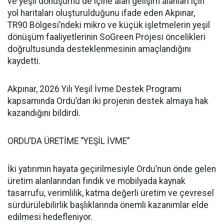
ve yeşil dönüşümü de içine alan gelişim alanları için
yol haritaları oluşturulduğunu ifade eden Akpınar,
TR90 Bölgesi’ndeki mikro ve küçük işletmelerin yeşil
dönüşüm faaliyetlerinin SoGreen Projesi öncelikleri
doğrultusunda desteklenmesinin amaçlandığını
kaydetti.
Akpınar, 2026 Yılı Yeşil İvme Destek Programı
kapsamında Ordu’dan iki projenin destek almaya hak
kazandığını bildirdi.
ORDU’DA ÜRETİME “YEŞİL İVME”
İki yatırımın hayata geçirilmesiyle Ordu’nun önde gelen
üretim alanlarından fındık ve mobilyada kaynak
tasarrufu, verimlilik, katma değerli üretim ve çevresel
sürdürülebilirlik başlıklarında önemli kazanımlar elde
edilmesi hedefleniyor.